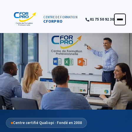
Panneau de gestion des cookies
CENTRE DE FORMATION
01 75 50 92 30
CFORPRO
ACCUEIL
FORMATIONS
CENTRE
NOTRE OFFRE
QUALITÉ
FINANCEMENT
RÉFÉRENCES
SATISFACTION
INSCRIPTION
Centre certifié Qualiopi · Fondé en 2008