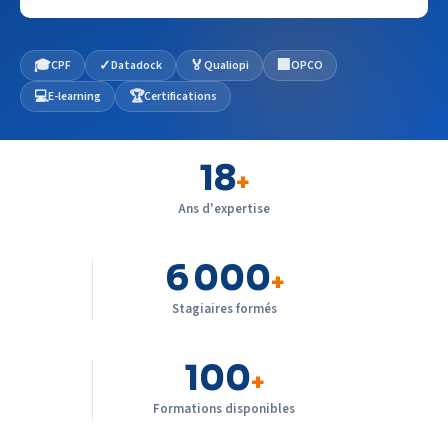
🎓
✓
🏅
🏢
CPF
Datadock
Qualiopi
OPCO
💻
🏆
E-learning
Certifications
18
+
Ans d'expertise
6 000
+
Stagiaires formés
100
+
Formations disponibles