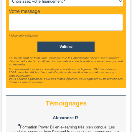
Votre message
* information obligatoire
En soumettant ce formulaire, j'accepte que les informations saisies soient traitées
dans le cadre de l'envoi d'une documentation et de la relation commerciale qui peut
en découler.
Conformément à la loi « informatique et libertés » du 6 janvier 1978 modifiée en
2004, vous bénéficiez d'un droit d'accès et de rectification aux informations qui
vous concernent.
Vous pouvez également, pour des motifs légitimes, vous opposer au traitement des
données vous concernant.
Témoignages
Alexandre R.
Formation Power BI en e-learning très bien conçue. Les
modules couvrent bien l'ensemble du workflow : connexion aux