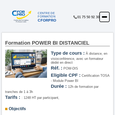
Panneau de gestion des cookies
CENTRE DE
FORMATION
01 75 50 92 30
CFORPRO
ACCUEIL
FORMATIONS
CENTRE
Formation POWER BI DISTANCIEL
NOTRE OFFRE
Type de cours :
À distance, en
visioconférence, avec un formateur
QUALITÉ
dédié en direct
Réf. :
POW-DIS
FINANCEMENT
Eligible CPF :
Certification TOSA
- Module Power BI
RÉFÉRENCES
Durée :
12h de formation par
tranches de 1 à 3h
SATISFACTION
Tarifs :
: 1248 HT par participant,
INSCRIPTION
Objectifs