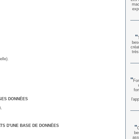
macr
exp
beso
créa
très
elle).
For
fo
 SES DONNÉES
l'ap
),
ATS D'UNE BASE DE DONNÉES
C
be
ass