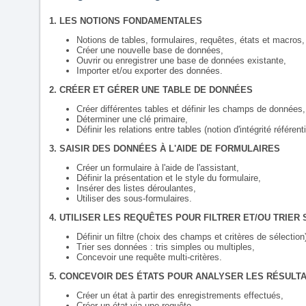
1. LES NOTIONS FONDAMENTALES
Notions de tables, formulaires, requêtes, états et macros,
Créer une nouvelle base de données,
Ouvrir ou enregistrer une base de données existante,
Importer et/ou exporter des données.
2. CRÉER ET GÉRER UNE TABLE DE DONNÉES
Créer différentes tables et définir les champs de données,
Déterminer une clé primaire,
Définir les relations entre tables (notion d'intégrité référenti
3. SAISIR DES DONNÉES À L'AIDE DE FORMULAIRES
Créer un formulaire à l'aide de l'assistant,
Définir la présentation et le style du formulaire,
Insérer des listes déroulantes,
Utiliser des sous-formulaires.
4. UTILISER LES REQUÊTES POUR FILTRER ET/OU TRIER
Définir un filtre (choix des champs et critères de sélection
Trier ses données : tris simples ou multiples,
Concevoir une requête multi-critères.
5. CONCEVOIR DES ÉTATS POUR ANALYSER LES RÉSULT
Créer un état à partir des enregistrements effectués,
Créer un état via une requête,