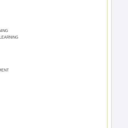
NING
LEARNING
MENT