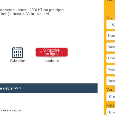
upement au centre : 1200 HT par participant,
lient (en intra) ou Visio : sur devis.
Civil
Calendrier
Inscription
e devis
>> >
Vous
Fina
ccess à savoir :