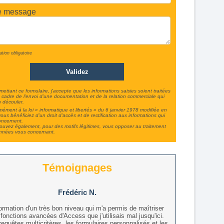
e message
ation obligatoire
ettant ce formulaire, j'accepte que les informations saisies soient traitées
 cadre de l'envoi d'une documentation et de la relation commerciale qui
 découler.
ément à la loi « informatique et libertés » du 6 janvier 1978 modifiée en
ous bénéficiez d'un droit d'accès et de rectification aux informations qui
oncernent.
uvez également, pour des motifs légitimes, vous opposer au traitement
nnées vous concernant.
Témoignages
Frédéric N.
ormation d'un très bon niveau qui m'a permis de maîtriser
 fonctions avancées d'Access que j'utilisais mal jusqu'ici.
requêtes multicritères, les formulaires personnalisés et les