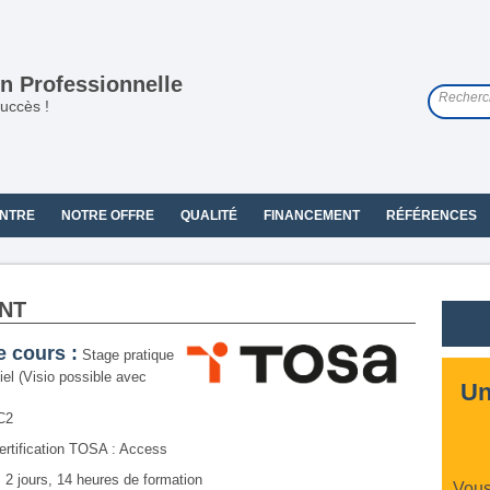
n Professionnelle
uccès !
NTRE
NOTRE OFFRE
QUALITÉ
FINANCEMENT
RÉFÉRENCES
NT
e cours :
Stage pratique
iel (Visio possible avec
Un
C2
rtification TOSA : Access
:
2 jours, 14 heures de formation
Vous