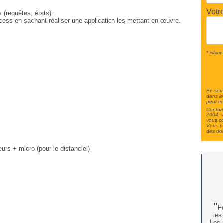
Votr
 (requêtes, états).
ccess en sachant réaliser une application les mettant en œuvre.
* inform
En soum
dans le
peut en
Conform
2004, v
vous c
Vous po
des do
urs + micro (pour le distanciel)
F
les
Les 