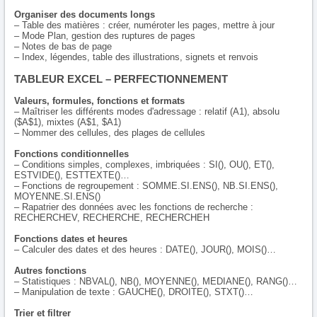
Organiser des documents longs
– Table des matières : créer, numéroter les pages, mettre à jour
– Mode Plan, gestion des ruptures de pages
– Notes de bas de page
– Index, légendes, table des illustrations, signets et renvois
TABLEUR EXCEL – PERFECTIONNEMENT
Valeurs, formules, fonctions et formats
– Maîtriser les différents modes d'adressage : relatif (A1), absolu
($A$1), mixtes (A$1, $A1)
– Nommer des cellules, des plages de cellules
Fonctions conditionnelles
– Conditions simples, complexes, imbriquées : SI(), OU(), ET(),
ESTVIDE(), ESTTEXTE()…
– Fonctions de regroupement : SOMME.SI.ENS(), NB.SI.ENS(),
MOYENNE.SI.ENS()
– Rapatrier des données avec les fonctions de recherche :
RECHERCHEV, RECHERCHE, RECHERCHEH
Fonctions dates et heures
– Calculer des dates et des heures : DATE(), JOUR(), MOIS()…
Autres fonctions
– Statistiques : NBVAL(), NB(), MOYENNE(), MEDIANE(), RANG()…
– Manipulation de texte : GAUCHE(), DROITE(), STXT()…
Trier et filtrer