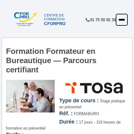
Panneau de gestion des cookies
CENTRE DE
FORMATION
01 75 50 92 30
CFORPRO
ACCUEIL
FORMATIONS
CENTRE
Formation Formateur en
Bureautique — Parcours
NOTRE OFFRE
certifiant
QUALITÉ
FINANCEMENT
RÉFÉRENCES
Type de cours :
Stage pratique
en présentiel
SATISFACTION
Réf. :
FORMABURO
Durée :
INSCRIPTION
17 jours - 119 heures de
formation en présentiel