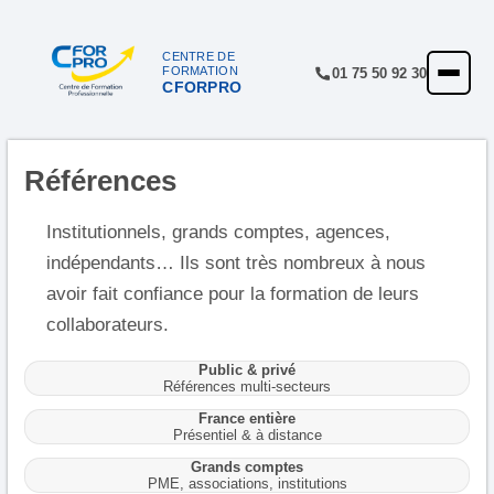
CENTRE DE
FORMATION
01 75 50 92 30
CFORPRO
ACCUEIL
FORMATIONS
Références
CENTRE
NOTRE OFFRE
Institutionnels, grands comptes, agences,
indépendants… Ils sont très nombreux à nous
QUALITÉ
avoir fait confiance pour la formation de leurs
FINANCEMENT
collaborateurs.
RÉFÉRENCES
Public & privé
Références multi-secteurs
SATISFACTION
France entière
Présentiel & à distance
INSCRIPTION
Grands comptes
PME, associations, institutions