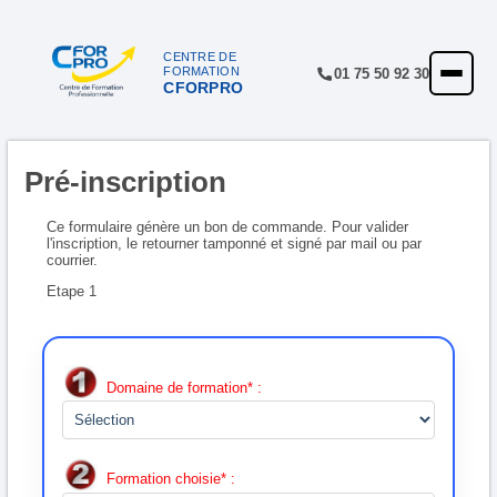
Panneau de gestion des cookies
CENTRE DE
FORMATION
01 75 50 92 30
CFORPRO
ACCUEIL
FORMATIONS
Pré-inscription
CENTRE
NOTRE OFFRE
Ce formulaire génère un bon de commande. Pour valider
l'inscription, le retourner tamponné et signé par mail ou par
courrier.
QUALITÉ
Etape 1
FINANCEMENT
RÉFÉRENCES
Domaine de formation* :
SATISFACTION
INSCRIPTION
Formation choisie* :