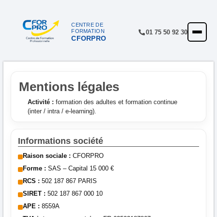
Panneau de gestion des cookies
CENTRE DE
FORMATION
01 75 50 92 30
CFORPRO
ACCUEIL
FORMATIONS
CENTRE
Mentions légales
NOTRE OFFRE
Activité :
formation des adultes et formation continue
(inter / intra / e-learning).
QUALITÉ
FINANCEMENT
Informations société
Raison sociale :
CFORPRO
RÉFÉRENCES
Forme :
SAS – Capital 15 000 €
SATISFACTION
RCS :
502 187 867 PARIS
SIRET :
502 187 867 000 10
INSCRIPTION
APE :
8559A