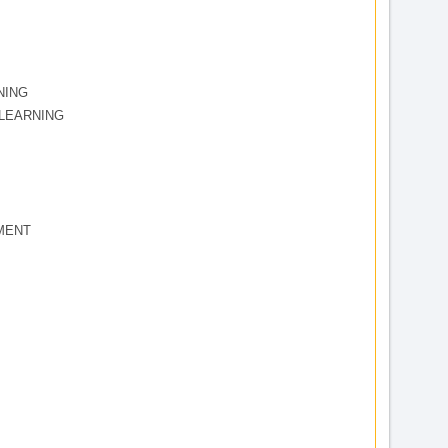
NING
LEARNING
MENT