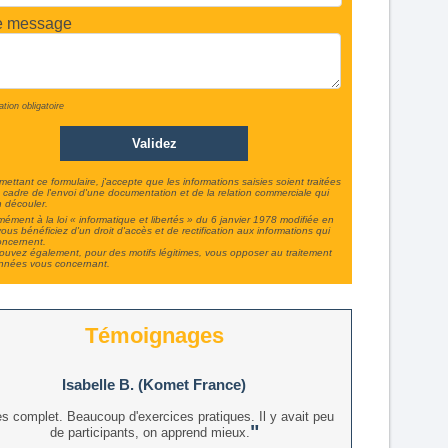
e message
ation obligatoire
ettant ce formulaire, j'accepte que les informations saisies soient traitées
 cadre de l'envoi d'une documentation et de la relation commerciale qui
 découler.
ément à la loi « informatique et libertés » du 6 janvier 1978 modifiée en
ous bénéficiez d'un droit d'accès et de rectification aux informations qui
oncernent.
uvez également, pour des motifs légitimes, vous opposer au traitement
nnées vous concernant.
Témoignages
Isabelle B. (Komet France)
ès complet. Beaucoup d'exercices pratiques. Il y avait peu
de participants, on apprend mieux.