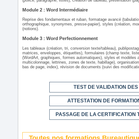
(police, paragraphe, listes), création de tableau, présentation (p
Module 2 : Word Intermédiaire
Reprise des fondamentaux et ruban, formatage avancé (tabulations
orthographique, synonymes, presse-papier), styles (création, mo
(notions).
Module 3 : Word Perfectionnement
Les tableaux (création, tri, conversion texte/tableau), publipos
matrices, enveloppes, étiquettes), formulaires (champ texte, liste
(WordArt, graphiques, formes automatiques), styles et modèles 
multicolonnage, lettrines, zones de texte, habillage), organisat
bas de page, index), révision de documents (suivi des modificat
TEST DE VALIDATION DE
ATTESTATION DE FORMATION
PASSAGE DE LA CERTIFICATION 
Toutes nos formations Bureautiqu