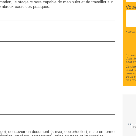
mation, le stagiaire sera capable de manipuler et de travailler sur
mbreux exercices pratiques.
Votr
* inform
En soum
dans le
peut en
Conform
2004, v
vous c
Vous po
des do
Tr
ge), concevoir un document (saisie, copier/coller), mise en forme