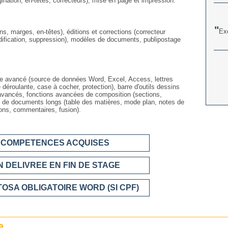
agination, en-têtes, correcteurs), mise en page et impression.
Exc
, marges, en-têtes), éditions et corrections (correcteur
dification, suppression), modèles de documents, publipostage
tage avancé (source de données Word, Excel, Access, lettres
 déroulante, case à cocher, protection), barre d'outils dessins
avancés, fonctions avancées de composition (sections,
ion de documents longs (table des matières, mode plan, notes de
ions, commentaires, fusion).
S COMPETENCES ACQUISES
 DELIVREE EN FIN DE STAGE
TOSA OBLIGATOIRE WORD (SI CPF)
e