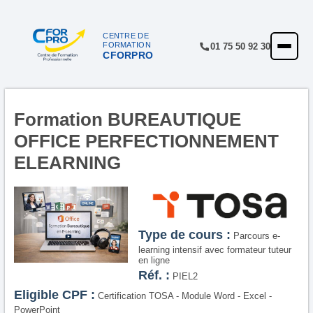
CENTRE DE
FORMATION
01 75 50 92 30
CFORPRO
ACCUEIL
FORMATIONS
CENTRE
Formation BUREAUTIQUE
OFFICE PERFECTIONNEMENT
NOTRE OFFRE
ELEARNING
QUALITÉ
FINANCEMENT
RÉFÉRENCES
Type de cours :
Parcours e-
learning intensif avec formateur tuteur
SATISFACTION
en ligne
Réf. :
PIEL2
INSCRIPTION
Eligible CPF :
Certification TOSA - Module Word - Excel -
PowerPoint