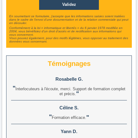
En soumettant ce formulaire, j'accepte que les informations saisies soient traitées
dans le cadre de l'envoi d'une documentation et de la relation commerciale qui peut
en découler.
Conformément à la loi « informatique et libertés » du 6 janvier 1978 modifiée en
2004, vous bénéficiez d'un droit d'accès et de rectification aux informations qui
vous concernent.
Vous pouvez également, pour des motifs légitimes, vous opposer au traitement des
données vous concernant.
Témoignages
Rosabelle G.
Interlocuteurs à l'écoute, merci. Support de formation complet
et précis.
Céline S.
Formation efficace.
Yann D.