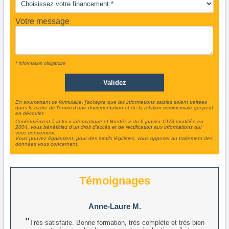
Votre message
* information obligatoire
En soumettant ce formulaire, j'accepte que les informations saisies soient traitées
dans le cadre de l'envoi d'une documentation et de la relation commerciale qui peut
en découler.
Conformément à la loi « informatique et libertés » du 6 janvier 1978 modifiée en
2004, vous bénéficiez d'un droit d'accès et de rectification aux informations qui
vous concernent.
Vous pouvez également, pour des motifs légitimes, vous opposer au traitement des
données vous concernant.
Témoignages
Anne-Laure M.
Très satisfaite. Bonne formation, très complète et très bien