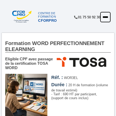
Panneau de gestion des cookies
CENTRE DE
FORMATION
01 75 50 92 30
CFORPRO
ACCUEIL
FORMATIONS
CENTRE
Formation WORD PERFECTIONNEMENT
ELEARNING
NOTRE OFFRE
Eligible CPF avec passage
QUALITÉ
de la certification TOSA
WORD
FINANCEMENT
Réf. :
WOR3EL
Durée :
RÉFÉRENCES
20 H de formation (volume
de travail estimé)
- Tarif : 690 HT par participant,
SATISFACTION
(support de cours inclus)
INSCRIPTION