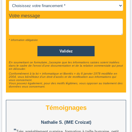
Votre message
* information obligatoire
En soumettant ce formulaire, j'accepte que les informations saisies soient traitées
dans le cadre de l'envoi d'une documentation et de la relation commerciale qui peut
en découler.
Conformément à la loi « informatique et libertés » du 6 janvier 1978 modifiée en
2004, vous bénéficiez d'un droit d'accès et de rectification aux informations qui
vous concernent.
Vous pouvez également, pour des motifs légitimes, vous opposer au traitement des
données vous concernant.
Témoignages
Nathalie S. (IME Croizat)
Très agréablement surprise, formation à taille humaine, petit