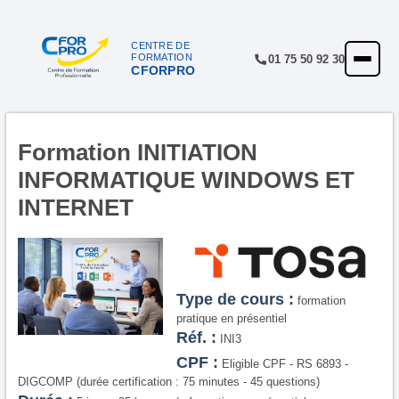
CENTRE DE
FORMATION
01 75 50 92 30
CFORPRO
ACCUEIL
FORMATIONS
CENTRE
Formation INITIATION
INFORMATIQUE WINDOWS ET
NOTRE OFFRE
INTERNET
QUALITÉ
FINANCEMENT
RÉFÉRENCES
Type de cours :
formation
pratique en présentiel
SATISFACTION
Réf. :
INI3
CPF :
INSCRIPTION
Eligible CPF - RS 6893 -
DIGCOMP (durée certification : 75 minutes - 45 questions)