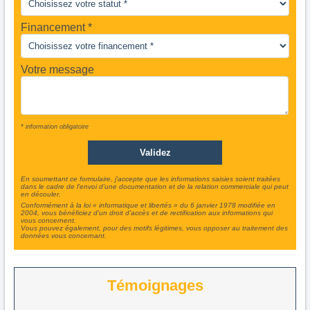
Financement *
Votre message
* information obligatoire
En soumettant ce formulaire, j'accepte que les informations saisies soient traitées
dans le cadre de l'envoi d'une documentation et de la relation commerciale qui peut
en découler.
Conformément à la loi « informatique et libertés » du 6 janvier 1978 modifiée en
2004, vous bénéficiez d'un droit d'accès et de rectification aux informations qui
vous concernent.
Vous pouvez également, pour des motifs légitimes, vous opposer au traitement des
données vous concernant.
Témoignages