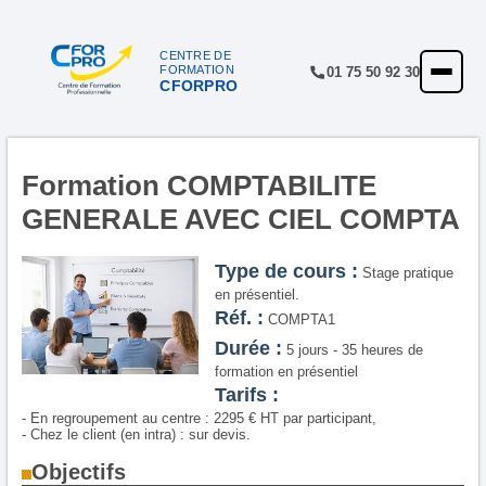
Panneau de gestion des cookies
CENTRE DE
FORMATION
01 75 50 92 30
CFORPRO
ACCUEIL
FORMATIONS
CENTRE
Formation COMPTABILITE
GENERALE AVEC CIEL COMPTA
NOTRE OFFRE
QUALITÉ
Type de cours :
Stage pratique
en présentiel.
FINANCEMENT
Réf. :
COMPTA1
Durée :
5 jours - 35 heures de
RÉFÉRENCES
formation en présentiel
Tarifs :
SATISFACTION
- En regroupement au centre : 2295 € HT par participant,
- Chez le client (en intra) : sur devis.
INSCRIPTION
Objectifs