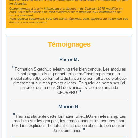
dans le cadre de l'envoi d'une documentation et de la relation commerciale qui peut
en découler.
Conformément à la loi « informatique et libertés » du 6 janvier 1978 modifiée en
2004, vous bénéficiez d'un droit d'accès et de rectification aux informations qui
vous concernent.
Vous pouvez également, pour des motifs légitimes, vous opposer au traitement des
données vous concernant.
Témoignages
Pierre M.
Formation SketchUp e-learning très bien conçue. Les modules
sont progressifs et permettent de maîtriser rapidement la
modélisation 3D. Le format à distance me permettait de pratiquer
directement sur mes projets clients. En quelques semaines j'ai
pu créer des rendus 3D convaincants. Je recommande
CFORPRO.
Marion B.
Très satisfaite de cette formation SketchUp en e-learning. Les
modules sur les groupes, les composants et les textures sont
très bien expliqués. Le tutorat était disponible et de bon conseil.
Je recommande.