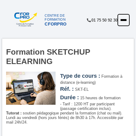
Panneau de gestion des cookies
CENTRE DE
FORMATION
01 75 50 92 30
CFORPRO
ACCUEIL
FORMATIONS
CENTRE
Formation SKETCHUP
ELEARNING
NOTRE OFFRE
QUALITÉ
Type de cours :
Formation à
distance (e-learning)
FINANCEMENT
Réf. :
SKT-EL
Durée :
15 heures de formation
RÉFÉRENCES
- Tarif : 1200 HT par participant
(passage certification inclus).
SATISFACTION
Tutorat :
soutien pédagogique pendant la formation (chat ou mail).
Lundi au vendredi (hors jours fériés) de 8h30 à 17h. Accessible par
mail 24h/24.
INSCRIPTION