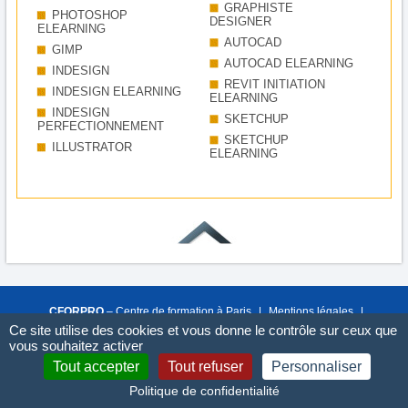
GRAPHISTE
PHOTOSHOP
DESIGNER
ELEARNING
AUTOCAD
GIMP
AUTOCAD ELEARNING
INDESIGN
REVIT INITIATION
INDESIGN ELEARNING
ELEARNING
INDESIGN
SKETCHUP
PERFECTIONNEMENT
SKETCHUP
ILLUSTRATOR
ELEARNING
CFORPRO
– Centre de formation à Paris
|
Mentions légales
|
Confidentialité
Ce site utilise des cookies et vous donne le contrôle sur ceux que
vous souhaitez activer
Qualiopi
OF N° 11 75 42767 75
RGPD
Tout accepter
Tout refuser
Personnaliser
Copyright © 2007-2026 CFORPRO
Politique de confidentialité