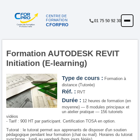
Panneau de gestion des cookies
CENTRE DE
FORMATION
01 75 50 92 30
CFORPRO
ACCUEIL
FORMATIONS
CENTRE
Formation AUTODESK REVIT
Initiation (E-learning)
NOTRE OFFRE
QUALITÉ
Type de cours :
Formation à
distance (Tutorée)
FINANCEMENT
Réf. :
RVT
Durée :
12 heures de formation (en
RÉFÉRENCES
moyenne) — 8 modules principaux et
un atelier pratique — 156 tutoriels
SATISFACTION
vidéos
- Tarif : 900 HT par participant. Certification TOSA en option.
INSCRIPTION
Tutorat :
le tutorat permet aux apprenants de disposer d'un soutien
pédagogique pendant leur formation (chat ou mail). Horaires du tutorat
synchrone : lundi au vendredi (hors jours fériés).