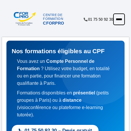
Panneau de gestion des cookies
CENTRE DE
FORMATION
01 75 50 92 30
CFORPRO
ACCUEIL
FORMATIONS
CENTRE
Nos formations éligibles au CPF
NOTRE OFFRE
Vous avez un
Compte Personnel de
Formation
? Utilisez votre budget, en totalité
QUALITÉ
ou en partie, pour financer une formation
qualifiante à Paris.
FINANCEMENT
Formations disponibles en
présentiel
(petits
RÉFÉRENCES
groupes à Paris) ou à
distance
SATISFACTION
(visioconférence ou plateforme e-learning
tutorée).
INSCRIPTION
📞 01.75.50.92.30 – Devis gratuit