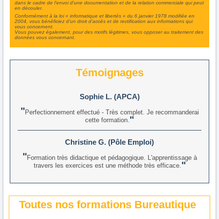
dans le cadre de l'envoi d'une documentation et de la relation commerciale qui peut
en découler.
Conformément à la loi « informatique et libertés » du 6 janvier 1978 modifiée en
2004, vous bénéficiez d'un droit d'accès et de rectification aux informations qui
vous concernent.
Vous pouvez également, pour des motifs légitimes, vous opposer au traitement des
données vous concernant.
Témoignages
Sophie L. (APCA)
Perfectionnement effectué - Très complet. Je recommanderai
cette formation.
Christine G. (Pôle Emploi)
Formation très didactique et pédagogique. L'apprentissage à
travers les exercices est une méthode très efficace.
Toutes nos formations Bureautique