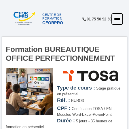
CENTRE DE
FORMATION
01 75 50 92 30
CFORPRO
ACCUEIL
FORMATIONS
CENTRE
Formation BUREAUTIQUE
OFFICE PERFECTIONNEMENT
NOTRE OFFRE
QUALITÉ
FINANCEMENT
Type de cours :
Stage pratique
RÉFÉRENCES
en présentiel
Réf. :
BURO3
SATISFACTION
CPF :
Certification TOSA / ENI -
Modules Word-Excel-PowerPoint
INSCRIPTION
Durée :
5 jours - 35 heures de
formation en présentiel