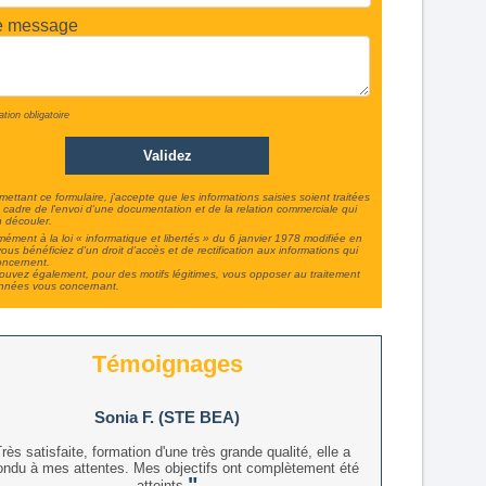
e message
ation obligatoire
ettant ce formulaire, j'accepte que les informations saisies soient traitées
 cadre de l'envoi d'une documentation et de la relation commerciale qui
 découler.
ément à la loi « informatique et libertés » du 6 janvier 1978 modifiée en
ous bénéficiez d'un droit d'accès et de rectification aux informations qui
oncernent.
uvez également, pour des motifs légitimes, vous opposer au traitement
nnées vous concernant.
Témoignages
Sonia F. (STE BEA)
rès satisfaite, formation d'une très grande qualité, elle a
ondu à mes attentes. Mes objectifs ont complètement été
atteints.