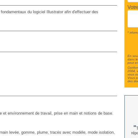
Votr
ondamentaux du logiciel Illustrator afin d'effectuer des
* inform
En soum
dans le
peut en
Conform
2004, v
vous c
Vous po
des do
ce et environnement de travail, prise en main et notions de base.
T
à main levée, gomme, plume, tracés avec modèle, mode isolation,
rép