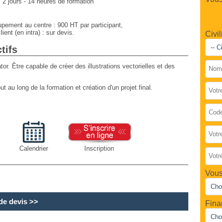
:
2 jours - 14 heures de formation
upement au centre : 900 HT par participant,
lient (en intra) : sur devis.
Civil
tifs
ator. Être capable de créer des illustrations vectorielles et des
ut au long de la formation et création d'un projet final.
Calendrier
Inscription
Vous
e devis
>>
Fina