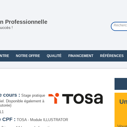
n Professionnelle
uccès !
NTRE
NOTRE OFFRE
QUALITÉ
FINANCEMENT
RÉFÉRENCES
e cours :
Stage pratique
Un
iel. Disponible également à
utorée)
L1
e CPF :
TOSA - Module ILLUSTRATOR
Vous