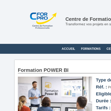
Panneau de gestion des cookies
Centre de Formatio
Transformez vos projets en s
ACCUEIL
FORMATIONS
CE
Formation POWER BI
Type d
Réf. :
P
Eligibl
Durée 
Tarifs :