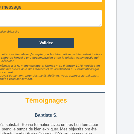
e message
ation obligatoire
ettant ce formulaire, j'accepte que les informations saisies soient traitées
 cadre de l'envoi d'une documentation et de la relation commerciale qui
 découler.
ément à la loi « informatique et libertés » du 6 janvier 1978 modifiée en
ous bénéficiez d'un droit d'accès et de rectification aux informations qui
oncernent.
uvez également, pour des motifs légitimes, vous opposer au traitement
nnées vous concernant.
Témoignages
Baptiste S.
rès satisfait. Bonne formation avec un très bon formateur
i prend le temps de bien expliquer. Mes objectifs ont été
atteints, partie Power Query et DAX au top pour bien