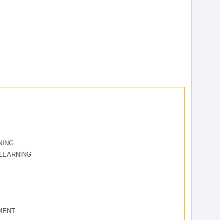
NING
LEARNING
MENT