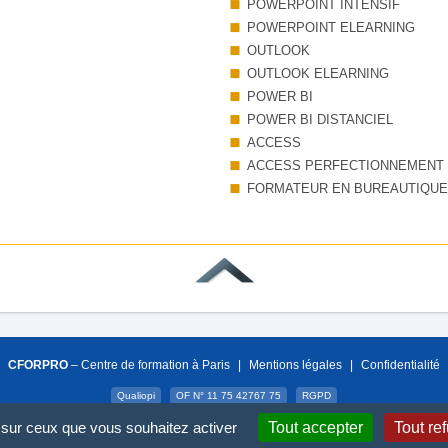
POWERPOINT INTENSIF
POWERPOINT ELEARNING
OUTLOOK
OUTLOOK ELEARNING
POWER BI
POWER BI DISTANCIEL
ACCESS
ACCESS PERFECTIONNEMENT
FORMATEUR EN BUREAUTIQUE
CFORPRO
– Centre de formation à Paris
|
Mentions légales
|
Confidentialité
Qualiopi
OF N° 11 75 42767 75
RGPD
e sur ceux que vous souhaitez activer
Tout accepter
Tout re
Copyright © 2007-2026 CFORPRO