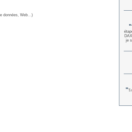
 de données, Web…)
étap
DAX)
je 
Tr