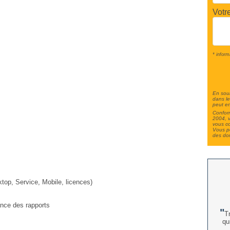
Votr
* inform
En soum
dans le
peut en
Conform
2004, v
vous c
Vous po
des do
top, Service, Mobile, licences)
ance des rapports
T
qu