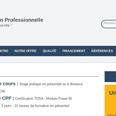
n Professionnelle
uccès !
NTRE
NOTRE OFFRE
QUALITÉ
FINANCEMENT
RÉFÉRENCES
e cours :
Stage pratique en présentiel ou à distance
OW
Un
e CPF :
Certification TOSA - Module Power BI
:
3 jours - 21 heures de formation en présentiel
Vous