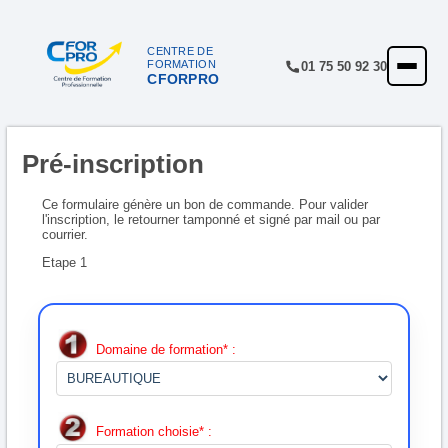
Panneau de gestion des cookies
CENTRE DE
FORMATION
01 75 50 92 30
CFORPRO
ACCUEIL
FORMATIONS
Pré-inscription
CENTRE
NOTRE OFFRE
Ce formulaire génère un bon de commande. Pour valider
l'inscription, le retourner tamponné et signé par mail ou par
courrier.
QUALITÉ
Etape 1
FINANCEMENT
RÉFÉRENCES
Domaine de formation* :
SATISFACTION
INSCRIPTION
Formation choisie* :