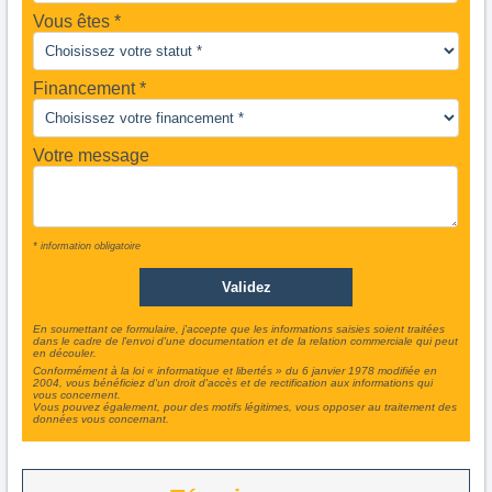
Vous êtes
Financement *
Votre message
* information obligatoire
En soumettant ce formulaire, j'accepte que les informations saisies soient traitées
dans le cadre de l'envoi d'une documentation et de la relation commerciale qui peut
en découler.
Conformément à la loi « informatique et libertés » du 6 janvier 1978 modifiée en
2004, vous bénéficiez d'un droit d'accès et de rectification aux informations qui
vous concernent.
Vous pouvez également, pour des motifs légitimes, vous opposer au traitement des
données vous concernant.