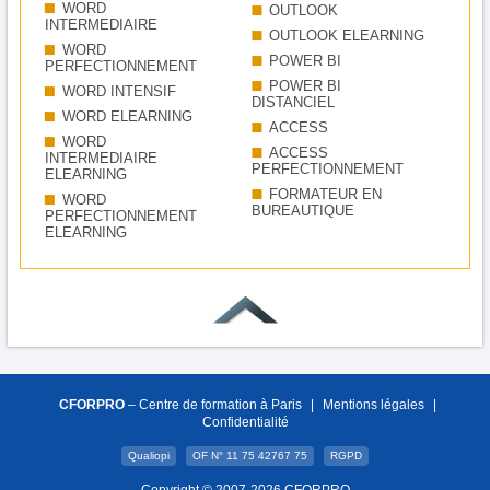
WORD
OUTLOOK
INTERMEDIAIRE
OUTLOOK ELEARNING
WORD
POWER BI
PERFECTIONNEMENT
POWER BI
WORD INTENSIF
DISTANCIEL
WORD ELEARNING
ACCESS
WORD
ACCESS
INTERMEDIAIRE
PERFECTIONNEMENT
ELEARNING
FORMATEUR EN
WORD
BUREAUTIQUE
PERFECTIONNEMENT
ELEARNING
CFORPRO
– Centre de formation à Paris
|
Mentions légales
|
Confidentialité
Qualiopi
OF N° 11 75 42767 75
RGPD
Copyright © 2007-2026 CFORPRO