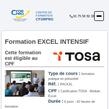
CENTRE DE
FORMATION
01 75 50 92 30
CFORPRO
ACCUEIL
FORMATIONS
CENTRE
Formation EXCEL INTENSIF
NOTRE OFFRE
Cette formation
est éligible au
QUALITÉ
CPF
FINANCEMENT
Type de cours :
formation
pratique en présentiel
RÉFÉRENCES
Réf. :
PACKXL
SATISFACTION
CPF :
Certification TOSA - Module
Excel
INSCRIPTION
Durée :
6 jours - 42 heures de
formation