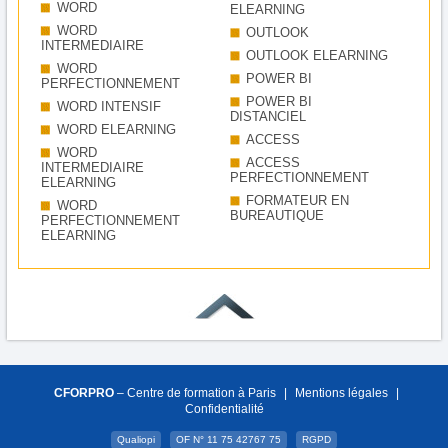
WORD
ELEARNING
WORD
OUTLOOK
INTERMEDIAIRE
OUTLOOK ELEARNING
WORD
POWER BI
PERFECTIONNEMENT
POWER BI
WORD INTENSIF
DISTANCIEL
WORD ELEARNING
ACCESS
WORD
ACCESS
INTERMEDIAIRE
PERFECTIONNEMENT
ELEARNING
FORMATEUR EN
WORD
BUREAUTIQUE
PERFECTIONNEMENT
ELEARNING
CFORPRO
– Centre de formation à Paris
|
Mentions légales
|
Confidentialité
Qualiopi
OF N° 11 75 42767 75
RGPD