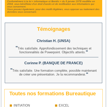
Conformément à la loi « informatique et libertés » du 6 janvier 1978 modifiée en
2004, vous bénéficiez d'un droit d'accès et de rectification aux informations qui
vous concernent.
Vous pouvez également, pour des motifs légitimes, vous opposer au traitement des
données vous concernant.
Témoignages
Christian H. (UNSA)
Très satisfaite. Approfondissement des techniques et
fonctionnalités de Powerpoint. Objectifs attents.
Corinne P. (BANQUE DE FRANCE)
Très satisfaite. Une formation complète, possible maintenant
de créer une présentation. Je la recommanderai.
Toutes nos formations Bureautique
INITIATION
EXCEL