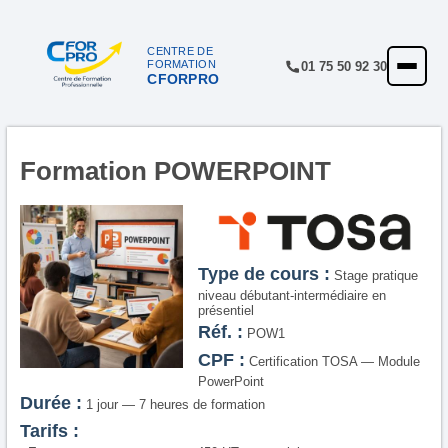
CENTRE DE
FORMATION
01 75 50 92 30
CFORPRO
ACCUEIL
FORMATIONS
CENTRE
Formation POWERPOINT
NOTRE OFFRE
QUALITÉ
Type de cours :
Stage pratique
FINANCEMENT
niveau débutant-intermédiaire en
présentiel
RÉFÉRENCES
Réf. :
POW1
CPF :
Certification TOSA — Module
SATISFACTION
PowerPoint
Durée :
1 jour — 7 heures de formation
INSCRIPTION
Tarifs :