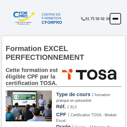
CENTRE DE
FORMATION
01 75 50 92 30
CFORPRO
ACCUEIL
FORMATIONS
CENTRE
Formation EXCEL
PERFECTIONNEMENT
NOTRE OFFRE
QUALITÉ
Cette formation est
éligible CPF par la
FINANCEMENT
certification TOSA.
RÉFÉRENCES
Type de cours :
formation
pratique en présentiel
SATISFACTION
Réf. :
XL3
CPF :
Certification TOSA - Module
INSCRIPTION
Excel
Durée :