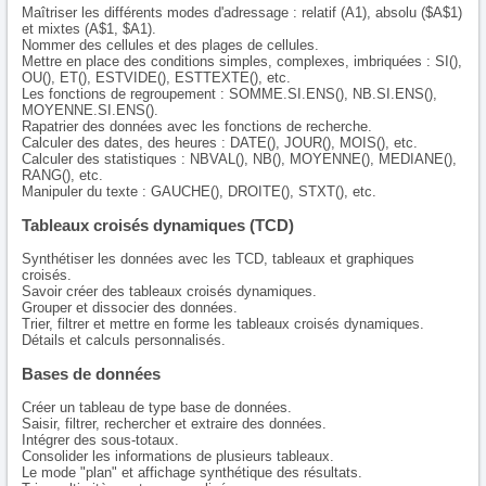
Maîtriser les différents modes d'adressage : relatif (A1), absolu ($A$1)
et mixtes (A$1, $A1).
Nommer des cellules et des plages de cellules.
Mettre en place des conditions simples, complexes, imbriquées : SI(),
OU(), ET(), ESTVIDE(), ESTTEXTE(), etc.
Les fonctions de regroupement : SOMME.SI.ENS(), NB.SI.ENS(),
MOYENNE.SI.ENS().
Rapatrier des données avec les fonctions de recherche.
Calculer des dates, des heures : DATE(), JOUR(), MOIS(), etc.
Calculer des statistiques : NBVAL(), NB(), MOYENNE(), MEDIANE(),
RANG(), etc.
Manipuler du texte : GAUCHE(), DROITE(), STXT(), etc.
Tableaux croisés dynamiques (TCD)
Synthétiser les données avec les TCD, tableaux et graphiques
croisés.
Savoir créer des tableaux croisés dynamiques.
Grouper et dissocier des données.
Trier, filtrer et mettre en forme les tableaux croisés dynamiques.
Détails et calculs personnalisés.
Bases de données
Créer un tableau de type base de données.
Saisir, filtrer, rechercher et extraire des données.
Intégrer des sous-totaux.
Consolider les informations de plusieurs tableaux.
Le mode "plan" et affichage synthétique des résultats.