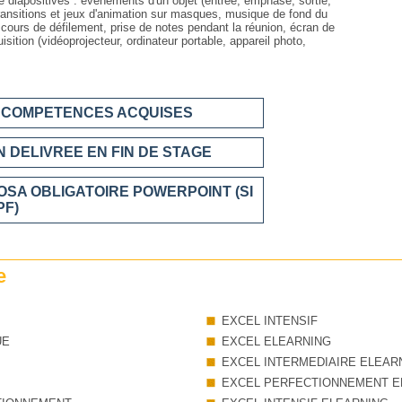
diapositives : événements d'un objet (entrée, emphase, sortie,
 transitions et jeux d'animation sur masques, musique de fond du
cours de défilement, prise de notes pendant la réunion, écran de
isition (vidéoprojecteur, ordinateur portable, appareil photo,
S COMPETENCES ACQUISES
 DELIVREE EN FIN DE STAGE
OSA OBLIGATOIRE POWERPOINT (SI
PF)
e
EXCEL INTENSIF
UE
EXCEL ELEARNING
EXCEL INTERMEDIAIRE ELEAR
EXCEL PERFECTIONNEMENT E