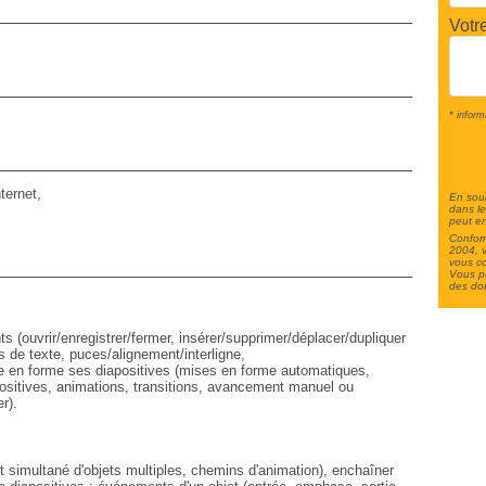
Votr
* inform
ternet,
En soum
dans le
peut en
Conform
2004, v
vous c
Vous po
des do
 (ouvrir/enregistrer/fermer, insérer/supprimer/déplacer/dupliquer
s de texte, puces/alignement/interligne,
e en forme ses diapositives (mises en forme automatiques,
ositives, animations, transitions, avancement manuel ou
r).
 simultané d'objets multiples, chemins d'animation), enchaîner