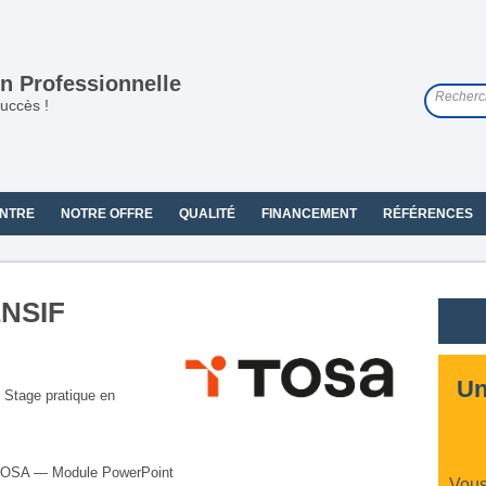
n Professionnelle
uccès !
NTRE
NOTRE OFFRE
QUALITÉ
FINANCEMENT
RÉFÉRENCES
NSIF
Un
Stage pratique en
 TOSA — Module PowerPoint
Vous