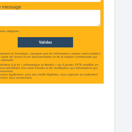
e message
ation obligatoire
ettant ce formulaire, j'accepte que les informations saisies soient traitées
 cadre de l'envoi d'une documentation et de la relation commerciale qui
 découler.
ément à la loi « informatique et libertés » du 6 janvier 1978 modifiée en
ous bénéficiez d'un droit d'accès et de rectification aux informations qui
oncernent.
uvez également, pour des motifs légitimes, vous opposer au traitement
nnées vous concernant.