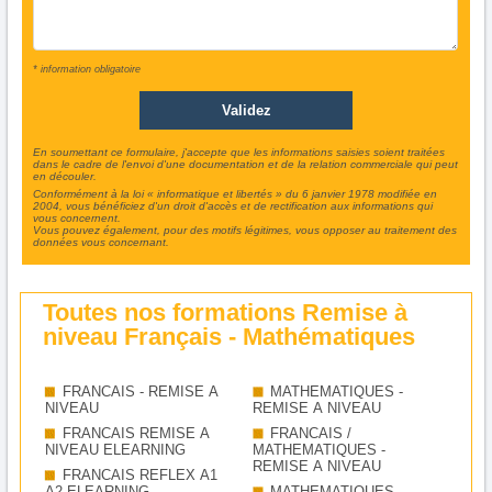
* information obligatoire
En soumettant ce formulaire, j'accepte que les informations saisies soient traitées
dans le cadre de l'envoi d'une documentation et de la relation commerciale qui peut
en découler.
Conformément à la loi « informatique et libertés » du 6 janvier 1978 modifiée en
2004, vous bénéficiez d'un droit d'accès et de rectification aux informations qui
vous concernent.
Vous pouvez également, pour des motifs légitimes, vous opposer au traitement des
données vous concernant.
Toutes nos formations Remise à
niveau Français - Mathématiques
FRANCAIS - REMISE A
MATHEMATIQUES -
NIVEAU
REMISE A NIVEAU
FRANCAIS REMISE A
FRANCAIS /
NIVEAU ELEARNING
MATHEMATIQUES -
REMISE A NIVEAU
FRANCAIS REFLEX A1
A2 ELEARNING
MATHEMATIQUES