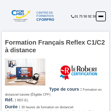
Panneau de gestion des cookies
CENTRE DE
FORMATION
01 75 50 92 30
CFORPRO
ACCUEIL
FORMATIONS
CENTRE
Formation Français Reflex C1/C2
à distance
NOTRE OFFRE
QUALITÉ
FINANCEMENT
RÉFÉRENCES
Type de cours :
Formation en
SATISFACTION
distanciel tutorée (Éligible CPF)
Réf. :
REF-EL
INSCRIPTION
Durée :
30 heures de formation en distanciel