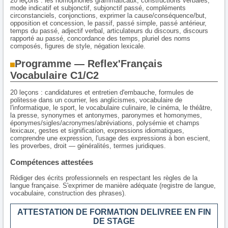
20 leçons : les homophones grammaticaux, constructions verbales,
mode indicatif et subjonctif, subjonctif passé, compléments
circonstanciels, conjonctions, exprimer la cause/conséquence/but,
opposition et concession, le passif, passé simple, passé antérieur,
temps du passé, adjectif verbal, articulateurs du discours, discours
rapporté au passé, concordance des temps, pluriel des noms
composés, figures de style, négation lexicale.
Programme — Reflex'Français
Vocabulaire C1/C2
20 leçons : candidatures et entretien d'embauche, formules de
politesse dans un courrier, les anglicismes, vocabulaire de
l'informatique, le sport, le vocabulaire culinaire, le cinéma, le théâtre,
la presse, synonymes et antonymes, paronymes et homonymes,
éponymes/sigles/acronymes/abréviations, polysémie et champs
lexicaux, gestes et signification, expressions idiomatiques,
comprendre une expression, l'usage des expressions à bon escient,
les proverbes, droit — généralités, termes juridiques.
Compétences attestées
Rédiger des écrits professionnels en respectant les règles de la
langue française. S'exprimer de manière adéquate (registre de langue,
vocabulaire, construction des phrases).
ATTESTATION DE FORMATION DELIVREE EN FIN
DE STAGE