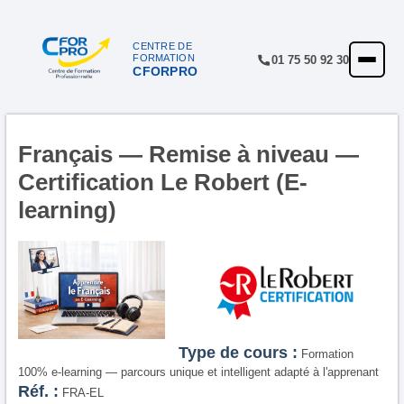
Panneau de gestion des cookies
CENTRE DE
FORMATION
01 75 50 92 30
CFORPRO
ACCUEIL
FORMATIONS
CENTRE
Français — Remise à niveau —
Certification Le Robert (E-
NOTRE OFFRE
learning)
QUALITÉ
FINANCEMENT
RÉFÉRENCES
SATISFACTION
Type de cours :
Formation
INSCRIPTION
100% e-learning — parcours unique et intelligent adapté à l'apprenant
Réf. :
FRA-EL