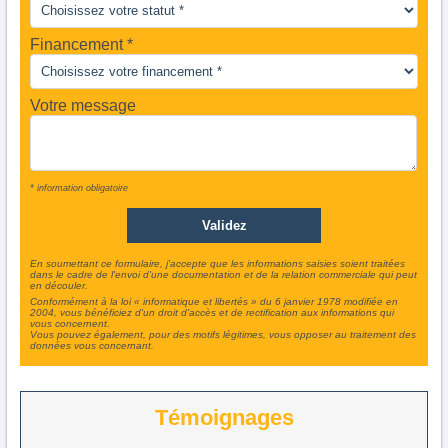
Financement *
Votre message
* information obligatoire
En soumettant ce formulaire, j'accepte que les informations saisies soient traitées
dans le cadre de l'envoi d'une documentation et de la relation commerciale qui peut
en découler.
Conformément à la loi « informatique et libertés » du 6 janvier 1978 modifiée en
2004, vous bénéficiez d'un droit d'accès et de rectification aux informations qui
vous concernent.
Vous pouvez également, pour des motifs légitimes, vous opposer au traitement des
données vous concernant.
Témoignages