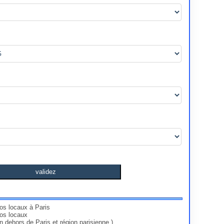
validez
nos locaux à Paris
vos locaux
en dehors de Paris et région parisienne )