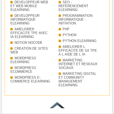
DEVELOPPEUR WEB
SEO -
ET WEB MOBILE
REFERENCEMENT
ELEARNING
ELEARNING
DEVELOPPEUR
PROGRAMMATION
INFORMATIQUE
INFORMATIQUE -
ELEARNING
INITIATION
AMELIORER
PHP
EFFICACITE TPE AVEC
PYTHON
IA ELEARNING
PYTHON ELEARNING
NOTION NOCODE
AMELIORER L
CREATION DE SITES
EFFICACITE DE SA TPE
WEB
A L AIDE DE L IA
WORDPRESS
MARKETING
ELEARNING
INTERNET ET RESEAUX
WORDPRESS
SOCIAUX
ECOMMERCE
MARKETING DIGITAL
WORDPRESS E-
ET COMMUNITY
COMMERCE ELEARNING
MANAGEMENT
ELEARNING