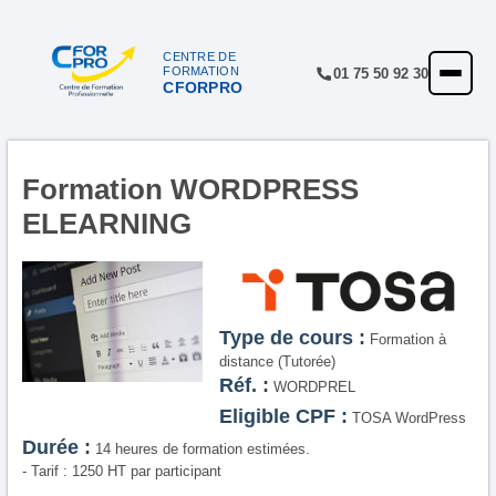
Panneau de gestion des cookies
CENTRE DE
FORMATION
01 75 50 92 30
CFORPRO
ACCUEIL
FORMATIONS
CENTRE
Formation WORDPRESS
ELEARNING
NOTRE OFFRE
QUALITÉ
FINANCEMENT
Type de cours :
Formation à
RÉFÉRENCES
distance (Tutorée)
Réf. :
WORDPREL
SATISFACTION
Eligible CPF :
TOSA WordPress
Durée :
14 heures de formation estimées.
INSCRIPTION
- Tarif : 1250 HT par participant