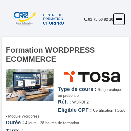
Panneau de gestion des cookies
CENTRE DE
FORMATION
01 75 50 92 30
CFORPRO
ACCUEIL
FORMATIONS
CENTRE
Formation WORDPRESS
ECOMMERCE
NOTRE OFFRE
QUALITÉ
FINANCEMENT
Type de cours :
Stage pratique
RÉFÉRENCES
en présentiel.
Réf. :
WORDP2
SATISFACTION
Eligible CPF :
Certification TOSA
- Module Wordpress
INSCRIPTION
Durée :
4 jours - 28 heures de formation
Tarifs :