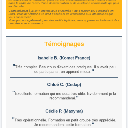
dans le cadre de l'envoi d'une documentation et de la relation commerciale qui peut
en découler.
Conformément à la loi « informatique et libertés » du 6 janvier 1978 modifiée en
2004, vous bénéficiez d'un droit d'accès et de rectification aux informations qui
vous concernent.
Vous pouvez également, pour des motifs légitimes, vous opposer au traitement des
données vous concernant.
Témoignages
Isabelle B. (Komet France)
Très complet. Beaucoup d'exercices pratiques. Il y avait peu
de participants, on apprend mieux.
Chloé C. (Cedap)
Excellente formation qui me sera très utile. Evidemment je la
recommanderai.
Cécile P. (Maxyma)
Très opérationnelle. Formation en petit groupe très appréciée.
Je recommanderai cette formation.