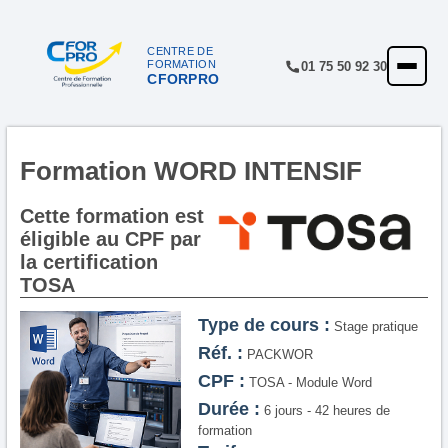
CENTRE DE
FORMATION
01 75 50 92 30
CFORPRO
ACCUEIL
FORMATIONS
CENTRE
Formation WORD INTENSIF
NOTRE OFFRE
Cette formation est
éligible au CPF par
QUALITÉ
la certification
TOSA
FINANCEMENT
Type de cours :
RÉFÉRENCES
Stage pratique
Réf. :
PACKWOR
SATISFACTION
CPF :
TOSA - Module Word
Durée :
INSCRIPTION
6 jours - 42 heures de
formation