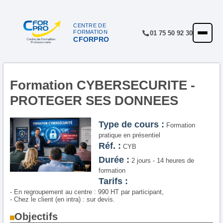
CENTRE DE
FORMATION
01 75 50 92 30
CFORPRO
ACCUEIL
FORMATIONS
CENTRE
Formation CYBERSECURITE -
PROTEGER SES DONNEES
NOTRE OFFRE
QUALITÉ
Type de cours :
Formation
pratique en présentiel
FINANCEMENT
Réf. :
CYB
Durée :
2 jours - 14 heures de
RÉFÉRENCES
formation
Tarifs :
SATISFACTION
- En regroupement au centre : 990 HT par participant,
- Chez le client (en intra) : sur devis.
INSCRIPTION
Objectifs