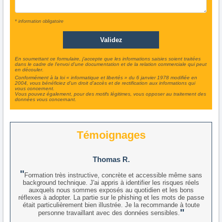
* information obligatoire
En soumettant ce formulaire, j'accepte que les informations saisies soient traitées
dans le cadre de l'envoi d'une documentation et de la relation commerciale qui peut
en découler.
Conformément à la loi « informatique et libertés » du 6 janvier 1978 modifiée en
2004, vous bénéficiez d'un droit d'accès et de rectification aux informations qui
vous concernent.
Vous pouvez également, pour des motifs légitimes, vous opposer au traitement des
données vous concernant.
Témoignages
Thomas R.
Formation très instructive, concrète et accessible même sans
background technique. J'ai appris à identifier les risques réels
auxquels nous sommes exposés au quotidien et les bons
réflexes à adopter. La partie sur le phishing et les mots de passe
était particulièrement bien illustrée. Je la recommande à toute
personne travaillant avec des données sensibles.