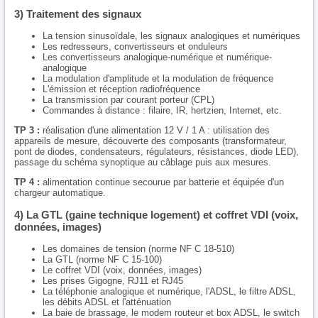
3) Traitement des signaux
La tension sinusoïdale, les signaux analogiques et numériques
Les redresseurs, convertisseurs et onduleurs
Les convertisseurs analogique-numérique et numérique-
analogique
La modulation d'amplitude et la modulation de fréquence
L'émission et réception radiofréquence
La transmission par courant porteur (CPL)
Commandes à distance : filaire, IR, hertzien, Internet, etc.
TP 3 :
réalisation d'une alimentation 12 V / 1 A : utilisation des
appareils de mesure, découverte des composants (transformateur,
pont de diodes, condensateurs, régulateurs, résistances, diode LED),
passage du schéma synoptique au câblage puis aux mesures.
TP 4 :
alimentation continue secourue par batterie et équipée d'un
chargeur automatique.
4) La GTL (gaine technique logement) et coffret VDI (voix,
données, images)
Les domaines de tension (norme NF C 18-510)
La GTL (norme NF C 15-100)
Le coffret VDI (voix, données, images)
Les prises Gigogne, RJ11 et RJ45
La téléphonie analogique et numérique, l'ADSL, le filtre ADSL,
les débits ADSL et l'atténuation
La baie de brassage, le modem routeur et box ADSL, le switch