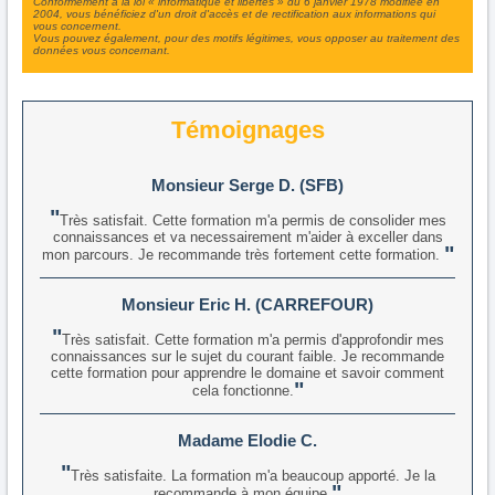
Conformément à la loi « informatique et libertés » du 6 janvier 1978 modifiée en
2004, vous bénéficiez d'un droit d'accès et de rectification aux informations qui
vous concernent.
Vous pouvez également, pour des motifs légitimes, vous opposer au traitement des
données vous concernant.
Témoignages
Monsieur Serge D. (SFB)
Très satisfait. Cette formation m'a permis de consolider mes
connaissances et va necessairement m'aider à exceller dans
mon parcours. Je recommande très fortement cette formation.
Monsieur Eric H. (CARREFOUR)
Très satisfait. Cette formation m'a permis d'approfondir mes
connaissances sur le sujet du courant faible. Je recommande
cette formation pour apprendre le domaine et savoir comment
cela fonctionne.
Madame Elodie C.
Très satisfaite. La formation m'a beaucoup apporté. Je la
recommande à mon équipe.