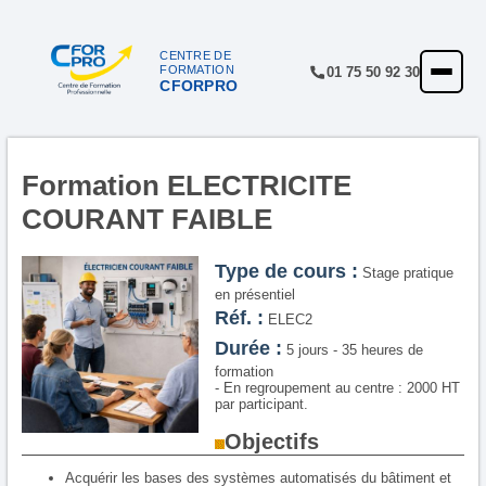
CENTRE DE
FORMATION
01 75 50 92 30
CFORPRO
ACCUEIL
FORMATIONS
CENTRE
Formation ELECTRICITE
COURANT FAIBLE
NOTRE OFFRE
QUALITÉ
Type de cours :
Stage pratique
en présentiel
FINANCEMENT
Réf. :
ELEC2
Durée :
5 jours - 35 heures de
RÉFÉRENCES
formation
- En regroupement au centre : 2000 HT
SATISFACTION
par participant.
Objectifs
INSCRIPTION
Acquérir les bases des systèmes automatisés du bâtiment et