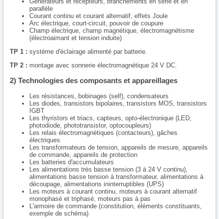
Générateurs et récepteurs, branchements en série et en
parallèle
Courant continu et courant alternatif, effets Joule
Arc électrique, court-circuit, pouvoir de coupure
Champ électrique, champ magnétique, électromagnétisme
(électroaimant et tension induite)
TP 1 :
système d'éclairage alimenté par batterie.
TP 2 :
montage avec sonnerie électromagnétique 24 V DC.
2) Technologies des composants et appareillages
Les résistances, bobinages (self), condensateurs
Les diodes, transistors bipolaires, transistors MOS, transistors
IGBT
Les thyristors et triacs, capteurs, opto-électronique (LED,
photodiode, phototransistor, optocoupleurs)
Les relais électromagnétiques (contacteurs), gâches
électriques
Les transformateurs de tension, appareils de mesure, appareils
de commande, appareils de protection
Les batteries d'accumulateurs
Les alimentations très basse tension (3 à 24 V continu),
alimentations basse tension à transformateur, alimentations à
découpage, alimentations ininterruptibles (UPS)
Les moteurs à courant continu, moteurs à courant alternatif
monophasé et triphasé, moteurs pas à pas
L'armoire de commande (constitution, éléments constituants,
exemple de schéma)