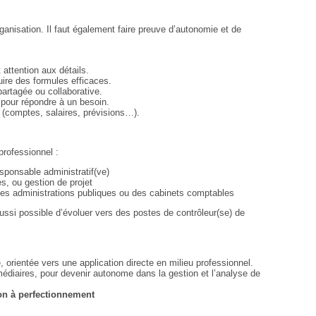
ganisation. Il faut également faire preuve d’autonomie et de
attention aux détails.
ire des formules efficaces.
 partagée ou collaborative.
pour répondre à un besoin.
 (comptes, salaires, prévisions…).
rofessionnel :
sponsable administratif(ve)
s, ou gestion de projet
 des administrations publiques ou des cabinets comptables
ussi possible d’évoluer vers des postes de contrôleur(se) de
rientée vers une application directe en milieu professionnel.
médiaires, pour devenir autonome dans la gestion et l’analyse de
ion à perfectionnement