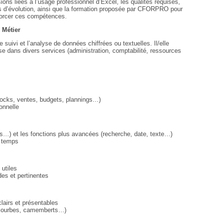
ions liées à l’usage professionnel d’Excel, les qualités requises,
s d’évolution, ainsi que la formation proposée par CFORPRO pour
forcer ces compétences.
 Métier
le suivi et l’analyse de données chiffrées ou textuelles. Il/elle
se dans divers services (administration, comptabilité, ressources
stocks, ventes, budgets, plannings…)
onnelle
s…) et les fonctions plus avancées (recherche, date, texte…)
u temps
 utiles
es et pertinentes
lairs et présentables
, courbes, camemberts…)