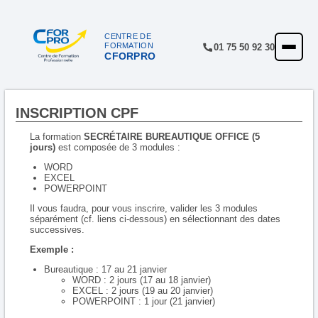
Panneau de gestion des cookies
CENTRE DE
FORMATION
01 75 50 92 30
CFORPRO
ACCUEIL
FORMATIONS
INSCRIPTION CPF
CENTRE
La formation
SECRÉTAIRE BUREAUTIQUE OFFICE (5
NOTRE OFFRE
jours)
est composée de 3 modules :
WORD
QUALITÉ
EXCEL
POWERPOINT
FINANCEMENT
Il vous faudra, pour vous inscrire, valider les 3 modules
séparément (cf. liens ci-dessous) en sélectionnant des dates
successives.
RÉFÉRENCES
Exemple :
SATISFACTION
Bureautique : 17 au 21 janvier
WORD : 2 jours (17 au 18 janvier)
INSCRIPTION
EXCEL : 2 jours (19 au 20 janvier)
POWERPOINT : 1 jour (21 janvier)