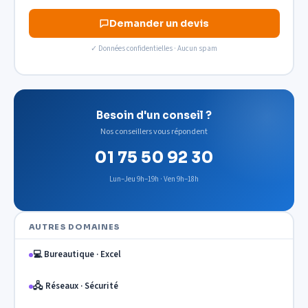
Demander un devis
✓ Données confidentielles · Aucun spam
Besoin d'un conseil ?
Nos conseillers vous répondent
01 75 50 92 30
Lun–Jeu 9h–19h · Ven 9h–18h
AUTRES DOMAINES
💻 Bureautique · Excel
🖧 Réseaux · Sécurité