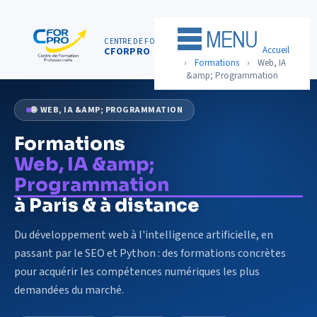
Panneau de gestion des cookies
CENTRE DE FORMATION
01 75 50 92 30
Accueil
CFORPRO
ACCUEIL
›
Formations
›
Web, IA
&amp; Programmation
FORMATIONS
🌐 WEB, IA &AMP; PROGRAMMATION
CENTRE
Formations
NOTRE OFFRE
Web, IA &amp;
QUALITÉ
Programmation
à Paris & à distance
FINANCEMENT
RÉFÉRENCES
Du développement web à l'intelligence artificielle, en
passant par le SEO et Python : des formations concrètes
SATISFACTION
pour acquérir les compétences numériques les plus
demandées du marché.
INSCRIPTION