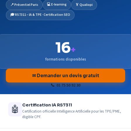
💻 E-learning
📍 Présentiel Paris
🏅 Qualiopi
🎓 RS7311 – IA & TPE · Certification SEO
16
+
formations disponibles
✉ Demander un devis gratuit
📞 01 75 50 92 30
Certification IA RS7311
🤖
Certification officielle Intelligence Artificielle pour les TPE/PME,
éligible CPF.