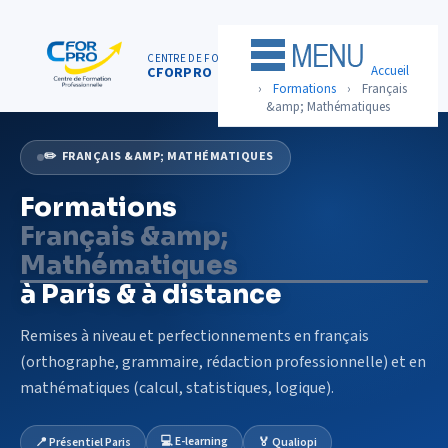
Panneau de gestion des cookies
CENTRE DE FORMATION
01 75 50 92 30
Accueil
CFORPRO
ACCUEIL
›
Formations
›
Français
&amp; Mathématiques
FORMATIONS
✏️ FRANÇAIS &AMP; MATHÉMATIQUES
CENTRE
Formations
NOTRE OFFRE
Français &amp;
QUALITÉ
Mathématiques
FINANCEMENT
à Paris & à distance
RÉFÉRENCES
Remises à niveau et perfectionnements en français
(orthographe, grammaire, rédaction professionnelle) et en
SATISFACTION
mathématiques (calcul, statistiques, logique).
INSCRIPTION
💻 E-learning
📍 Présentiel Paris
🏅 Qualiopi