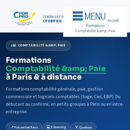
Panneau de gestion des cookies
CENTRE DE FORMATION
01 75 50 92 30
Accueil
CFORPRO
ACCUEIL
›
Formations
›
Comptabilité &amp; Paie
FORMATIONS
📊 COMPTABILITÉ &AMP; PAIE
CENTRE
Formations
NOTRE OFFRE
Comptabilité &amp; Paie
QUALITÉ
à Paris & à distance
FINANCEMENT
Formations comptabilité générale, paie, gestion
RÉFÉRENCES
commerciale et logiciels comptables (Sage, Ciel, EBP). Du
débutant au confirmé, en petits groupes à Paris ou en intra-
SATISFACTION
entreprise.
INSCRIPTION
💻 E-learning
📍 Présentiel Paris
🏅 Qualiopi