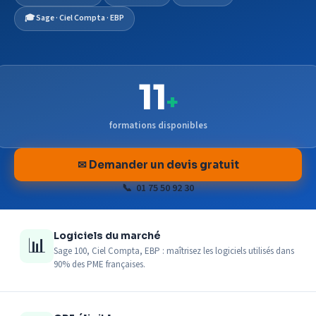
🎓 Sage · Ciel Compta · EBP
11
+
formations disponibles
✉ Demander un devis gratuit
📞 01 75 50 92 30
Logiciels du marché
📊
Sage 100, Ciel Compta, EBP : maîtrisez les logiciels utilisés dans
90% des PME françaises.