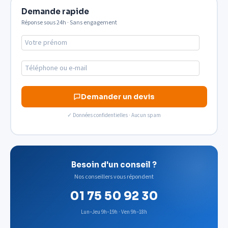
Demande rapide
Réponse sous 24h · Sans engagement
Demander un devis
✓ Données confidentielles · Aucun spam
Besoin d'un conseil ?
Nos conseillers vous répondent
01 75 50 92 30
Lun–Jeu 9h–19h · Ven 9h–18h