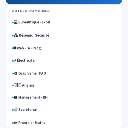
AUTRES DOMAINES
💻 Bureautique · Excel
🖧 Réseaux · Sécurité
🌐 Web · IA · Prog.
⚡ Électricité
🎨 Graphisme · PAO
🇬🇧 Anglais
👥 Management · RH
📋 Secrétariat
✏️ Français · Maths