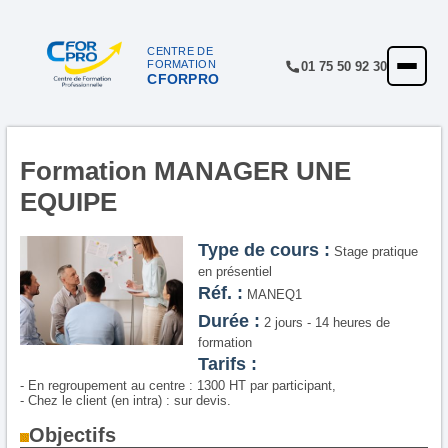
CENTRE DE
FORMATION
01 75 50 92 30
CFORPRO
ACCUEIL
FORMATIONS
CENTRE
Formation MANAGER UNE
EQUIPE
NOTRE OFFRE
QUALITÉ
Type de cours :
Stage pratique
en présentiel
FINANCEMENT
Réf. :
MANEQ1
Durée :
2 jours - 14 heures de
RÉFÉRENCES
formation
Tarifs :
SATISFACTION
- En regroupement au centre : 1300 HT par participant,
- Chez le client (en intra) : sur devis.
INSCRIPTION
Objectifs