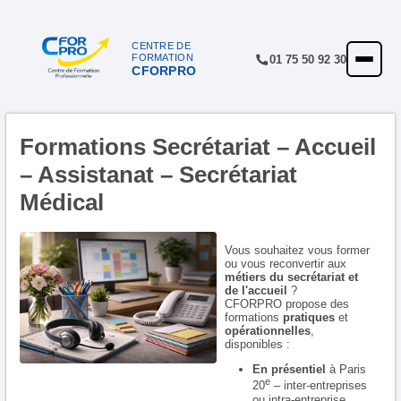
CENTRE DE
FORMATION
01 75 50 92 30
CFORPRO
ACCUEIL
FORMATIONS
Formations Secrétariat – Accueil
CENTRE
– Assistanat – Secrétariat
NOTRE OFFRE
Médical
QUALITÉ
Vous souhaitez vous former
FINANCEMENT
ou vous reconvertir aux
métiers du secrétariat et
RÉFÉRENCES
de l'accueil
?
CFORPRO propose des
formations
pratiques
et
SATISFACTION
opérationnelles
,
disponibles :
INSCRIPTION
En présentiel
à Paris
e
20
– inter-entreprises
ou intra-entreprise