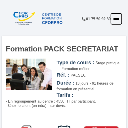
CENTRE DE
FORMATION
01 75 50 92 30
CFORPRO
ACCUEIL
FORMATIONS
CENTRE
Formation PACK SECRETARIAT
NOTRE OFFRE
Type de cours :
Stage pratique
— Formation métier
QUALITÉ
Réf. :
PACSEC
FINANCEMENT
Durée :
13 jours - 91 heures de
formation en présentiel
RÉFÉRENCES
Tarifs :
- En regroupement au centre : 4550 HT par participant,
SATISFACTION
- Chez le client (en intra) : sur devis.
INSCRIPTION