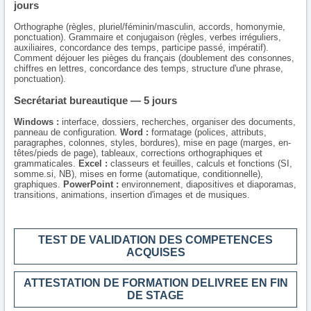
jours
Orthographe (règles, pluriel/féminin/masculin, accords, homonymie,
ponctuation). Grammaire et conjugaison (règles, verbes irréguliers,
auxiliaires, concordance des temps, participe passé, impératif).
Comment déjouer les pièges du français (doublement des consonnes,
chiffres en lettres, concordance des temps, structure d'une phrase,
ponctuation).
Secrétariat bureautique — 5 jours
Windows :
interface, dossiers, recherches, organiser des documents,
panneau de configuration.
Word :
formatage (polices, attributs,
paragraphes, colonnes, styles, bordures), mise en page (marges, en-
têtes/pieds de page), tableaux, corrections orthographiques et
grammaticales.
Excel :
classeurs et feuilles, calculs et fonctions (SI,
somme.si, NB), mises en forme (automatique, conditionnelle),
graphiques.
PowerPoint :
environnement, diapositives et diaporamas,
transitions, animations, insertion d'images et de musiques.
TEST DE VALIDATION DES COMPETENCES
ACQUISES
ATTESTATION DE FORMATION DELIVREE EN FIN
DE STAGE