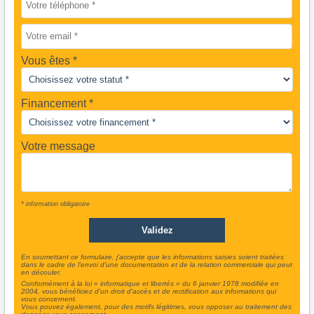
Vous êtes
Financement *
Votre message
* information obligatoire
En soumettant ce formulaire, j'accepte que les informations saisies soient traitées
dans le cadre de l'envoi d'une documentation et de la relation commerciale qui peut
en découler.
Conformément à la loi « informatique et libertés » du 6 janvier 1978 modifiée en
2004, vous bénéficiez d'un droit d'accès et de rectification aux informations qui
vous concernent.
Vous pouvez également, pour des motifs légitimes, vous opposer au traitement des