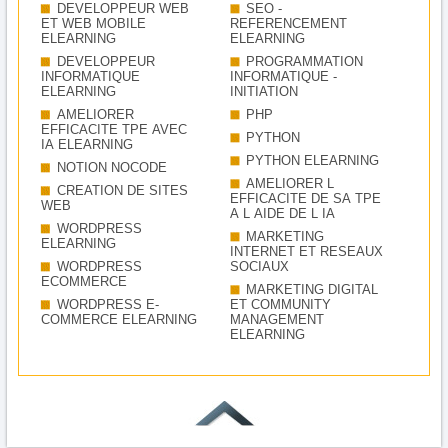
DEVELOPPEUR WEB
SEO -
ET WEB MOBILE
REFERENCEMENT
ELEARNING
ELEARNING
DEVELOPPEUR
PROGRAMMATION
INFORMATIQUE
INFORMATIQUE -
ELEARNING
INITIATION
AMELIORER
PHP
EFFICACITE TPE AVEC
PYTHON
IA ELEARNING
PYTHON ELEARNING
NOTION NOCODE
AMELIORER L
CREATION DE SITES
EFFICACITE DE SA TPE
WEB
A L AIDE DE L IA
WORDPRESS
MARKETING
ELEARNING
INTERNET ET RESEAUX
WORDPRESS
SOCIAUX
ECOMMERCE
MARKETING DIGITAL
WORDPRESS E-
ET COMMUNITY
COMMERCE ELEARNING
MANAGEMENT
ELEARNING