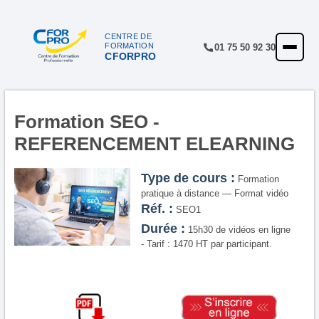
Panneau de gestion des cookies
CENTRE DE
FORMATION
01 75 50 92 30
CFORPRO
ACCUEIL
FORMATIONS
CENTRE
Formation SEO -
REFERENCEMENT ELEARNING
NOTRE OFFRE
QUALITÉ
Type de cours :
Formation
pratique à distance — Format vidéo
FINANCEMENT
Réf. :
SEO1
Durée :
15h30 de vidéos en ligne
RÉFÉRENCES
- Tarif : 1470 HT par participant.
SATISFACTION
INSCRIPTION