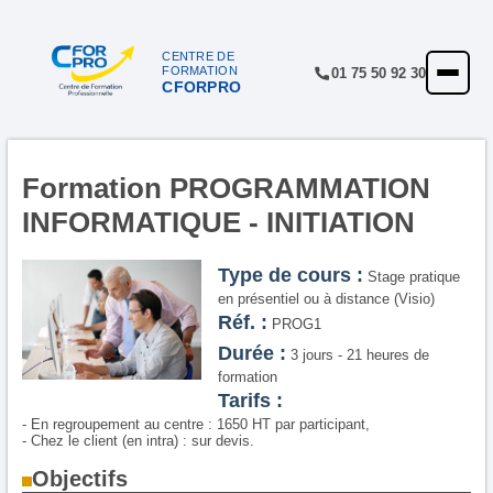
CENTRE DE
FORMATION
01 75 50 92 30
CFORPRO
ACCUEIL
FORMATIONS
CENTRE
Formation PROGRAMMATION
INFORMATIQUE - INITIATION
NOTRE OFFRE
QUALITÉ
Type de cours :
Stage pratique
en présentiel ou à distance (Visio)
FINANCEMENT
Réf. :
PROG1
Durée :
3 jours - 21 heures de
RÉFÉRENCES
formation
Tarifs :
SATISFACTION
- En regroupement au centre : 1650 HT par participant,
- Chez le client (en intra) : sur devis.
INSCRIPTION
Objectifs