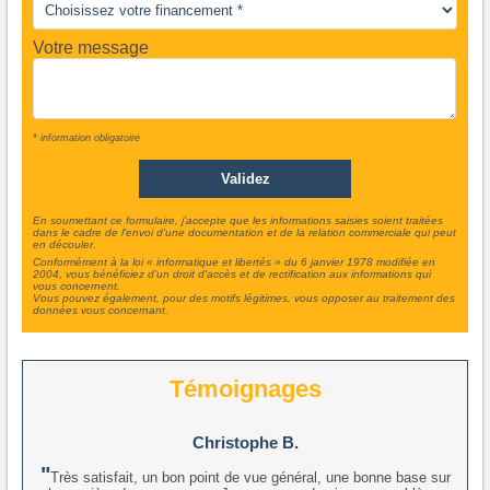
Votre message
* information obligatoire
En soumettant ce formulaire, j'accepte que les informations saisies soient traitées
dans le cadre de l'envoi d'une documentation et de la relation commerciale qui peut
en découler.
Conformément à la loi « informatique et libertés » du 6 janvier 1978 modifiée en
2004, vous bénéficiez d'un droit d'accès et de rectification aux informations qui
vous concernent.
Vous pouvez également, pour des motifs légitimes, vous opposer au traitement des
données vous concernant.
Témoignages
Christophe B.
Très satisfait, un bon point de vue général, une bonne base sur