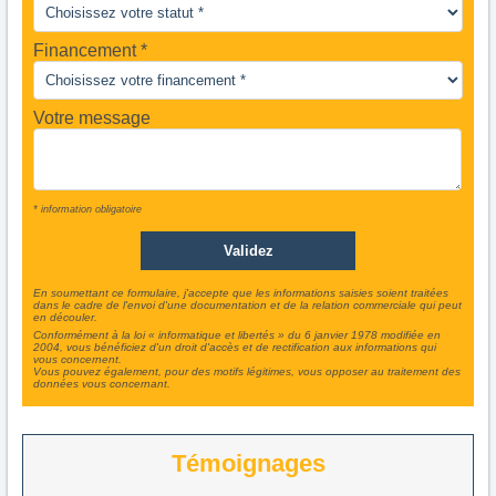
Financement *
Votre message
* information obligatoire
En soumettant ce formulaire, j'accepte que les informations saisies soient traitées
dans le cadre de l'envoi d'une documentation et de la relation commerciale qui peut
en découler.
Conformément à la loi « informatique et libertés » du 6 janvier 1978 modifiée en
2004, vous bénéficiez d'un droit d'accès et de rectification aux informations qui
vous concernent.
Vous pouvez également, pour des motifs légitimes, vous opposer au traitement des
données vous concernant.
Témoignages