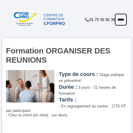
CENTRE DE
FORMATION
01 75 50 92 30
CFORPRO
ACCUEIL
FORMATIONS
CENTRE
Formation ORGANISER DES
REUNIONS
NOTRE OFFRE
QUALITÉ
Type de cours :
Stage pratique
en présentiel
FINANCEMENT
Durée :
3 jours - 21 heures de
formation
RÉFÉRENCES
Tarifs :
- En regroupement au centre : 1770 HT
SATISFACTION
par participant,
- Chez le client (en intra) : sur devis.
INSCRIPTION