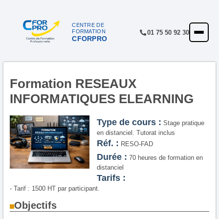
CENTRE DE
FORMATION
01 75 50 92 30
CFORPRO
ACCUEIL
FORMATIONS
CENTRE
Formation RESEAUX
INFORMATIQUES ELEARNING
NOTRE OFFRE
QUALITÉ
Type de cours :
Stage pratique
en distanciel. Tutorat inclus
FINANCEMENT
Réf. :
RESO-FAD
Durée :
70 heures de formation en
RÉFÉRENCES
distanciel
Tarifs :
SATISFACTION
- Tarif : 1500 HT par participant.
INSCRIPTION
Objectifs