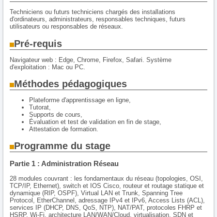
Techniciens ou futurs techniciens chargés des installations
d'ordinateurs, administrateurs, responsables techniques, futurs
utilisateurs ou responsables de réseaux.
Pré-requis
Navigateur web : Edge, Chrome, Firefox, Safari. Système
d'exploitation : Mac ou PC.
Méthodes pédagogiques
Plateforme d'apprentissage en ligne,
Tutorat,
Supports de cours,
Évaluation et test de validation en fin de stage,
Attestation de formation.
Programme du stage
Partie 1 : Administration Réseau
28 modules couvrant : les fondamentaux du réseau (topologies, OSI,
TCP/IP, Ethernet), switch et IOS Cisco, routeur et routage statique et
dynamique (RIP, OSPF), Virtual LAN et Trunk, Spanning Tree
Protocol, EtherChannel, adressage IPv4 et IPv6, Access Lists (ACL),
services IP (DHCP, DNS, QoS, NTP), NAT/PAT, protocoles FHRP et
HSRP, Wi-Fi, architecture LAN/WAN/Cloud, virtualisation, SDN et