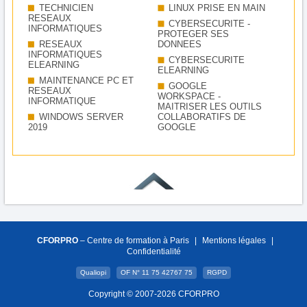
TECHNICIEN
LINUX PRISE EN MAIN
RESEAUX
CYBERSECURITE -
INFORMATIQUES
PROTEGER SES
RESEAUX
DONNEES
INFORMATIQUES
CYBERSECURITE
ELEARNING
ELEARNING
MAINTENANCE PC ET
GOOGLE
RESEAUX
WORKSPACE -
INFORMATIQUE
MAITRISER LES OUTILS
WINDOWS SERVER
COLLABORATIFS DE
2019
GOOGLE
CFORPRO
– Centre de formation à Paris
|
Mentions légales
|
Confidentialité
Qualiopi
OF N° 11 75 42767 75
RGPD
Copyright © 2007-2026 CFORPRO