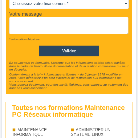
Votre message
* information obligatoire
En soumettant ce formulaire, j'accepte que les informations saisies soient traitées
dans le cadre de l'envoi d'une documentation et de la relation commerciale qui peut
en découler.
Conformément à la loi « informatique et libertés » du 6 janvier 1978 modifiée en
2004, vous bénéficiez d'un droit d'accès et de rectification aux informations qui
vous concernent.
Vous pouvez également, pour des motifs légitimes, vous opposer au traitement des
données vous concernant.
Toutes nos formations Maintenance
PC Réseaux informatique
MAINTENANCE
ADMINISTRER UN
INFORMATIQUE
SYSTEME LINUX