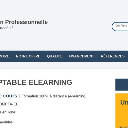
n Professionnelle
uccès !
NTRE
NOTRE OFFRE
QUALITÉ
FINANCEMENT
RÉFÉRENCES
MPTABLE ELEARNING
e cours :
Formation 100% à distance (e-learning)
Un
OMPTA-EL
 en ligne
 modules
Vous