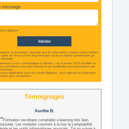
e message
ation obligatoire
ettant ce formulaire, j'accepte que les informations saisies soient traitées
 cadre de l'envoi d'une documentation et de la relation commerciale qui
 découler.
ément à la loi « informatique et libertés » du 6 janvier 1978 modifiée en
ous bénéficiez d'un droit d'accès et de rectification aux informations qui
oncernent.
uvez également, pour des motifs légitimes, vous opposer au traitement
nnées vous concernant.
Témoignages
Aurélie B.
Formation secrétaire comptable e-learning très bien
ructurée. Les modules couvrent à la fois la comptabilité
rale et les outils informatiques associés. J'ai pu suivre à