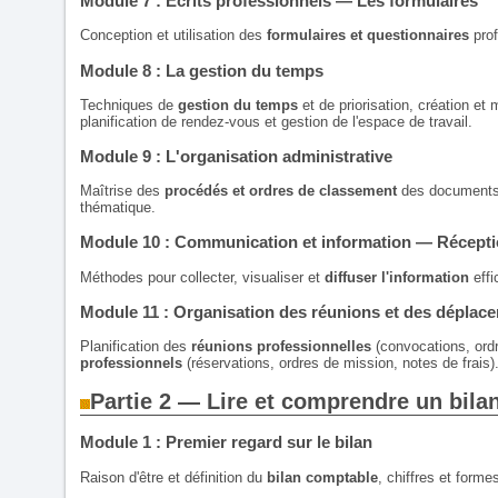
Module 7 : Écrits professionnels — Les formulaires
Conception et utilisation des
formulaires et questionnaires
prof
Module 8 : La gestion du temps
Techniques de
gestion du temps
et de priorisation, création et
planification de rendez-vous et gestion de l'espace de travail.
Module 9 : L'organisation administrative
Maîtrise des
procédés et ordres de classement
des documents a
thématique.
Module 10 : Communication et information — Réceptio
Méthodes pour collecter, visualiser et
diffuser l'information
effi
Module 11 : Organisation des réunions et des déplac
Planification des
réunions professionnelles
(convocations, ordr
professionnels
(réservations, ordres de mission, notes de frais)
Partie 2 — Lire et comprendre un bil
Module 1 : Premier regard sur le bilan
Raison d'être et définition du
bilan comptable
, chiffres et form