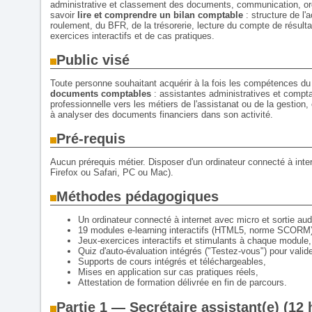
administrative et classement des documents, communication, or
savoir
lire et comprendre un bilan comptable
: structure de l'
roulement, du BFR, de la trésorerie, lecture du compte de résult
exercices interactifs et de cas pratiques.
Public visé
Toute personne souhaitant acquérir à la fois les compétences d
documents comptables
: assistantes administratives et compt
professionnelle vers les métiers de l'assistanat ou de la gestion,
à analyser des documents financiers dans son activité.
Pré-requis
Aucun prérequis métier. Disposer d'un ordinateur connecté à int
Firefox ou Safari, PC ou Mac).
Méthodes pédagogiques
Un ordinateur connecté à internet avec micro et sortie aud
19 modules e-learning interactifs (HTML5, norme SCORM)
Jeux-exercices interactifs et stimulants à chaque module,
Quiz d'auto-évaluation intégrés ("Testez-vous") pour valide
Supports de cours intégrés et téléchargeables,
Mises en application sur cas pratiques réels,
Attestation de formation délivrée en fin de parcours.
Partie 1 — Secrétaire assistant(e) (1