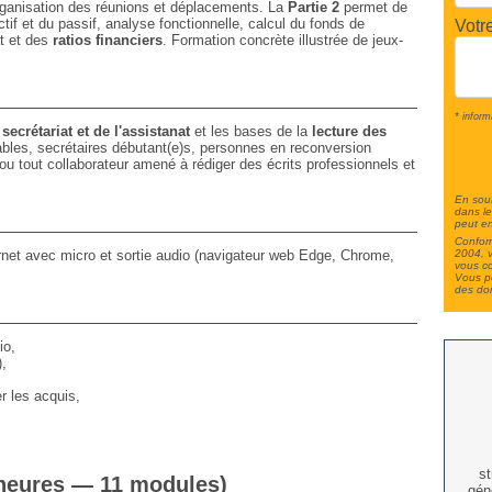
ganisation des réunions et déplacements. La
Partie 2
permet de
actif et du passif, analyse fonctionnelle, calcul du fonds de
Votr
at et des
ratios financiers
. Formation concrète illustrée de jeux-
* inform
u
secrétariat et de l'assistanat
et les bases de la
lecture des
ables, secrétaires débutant(e)s, personnes en reconversion
 ou tout collaborateur amené à rédiger des écrits professionnels et
En soum
dans le
peut en
Conform
2004, v
ernet avec micro et sortie audio (navigateur web Edge, Chrome,
vous c
Vous po
des do
io,
,
r les acquis,
st
2 heures — 11 modules)
géné