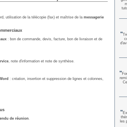
m
tut
, utilisation de la télécopie (fax) et maîtrise de la
messagerie
commerciaux
Tr
c
iaux
: bon de commande, devis, facture, bon de livraison et de
d'av
rvice
, note d'information et note de synthèse.
For
remi
 Word
: création, insertion et suppression de lignes et colonnes,
Ce
.
dus
Ex
thé
endu de réunion
.
les 