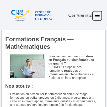
CENTRE DE
FORMATION
01 75 50 92 30
CFORPRO
ACCUEIL
FORMATIONS
Formations Français —
CENTRE
Mathématiques
NOTRE OFFRE
Vous recherchez une
formation
QUALITÉ
en Français ou Mathématiques
de qualité ?
CFORPRO propose des
FINANCEMENT
formations
pratiques
et
intensives
en inter-entreprises à
RÉFÉRENCES
Paris ou en intra-entreprise.
Nos atouts :
SATISFACTION
Évaluation du niveau par le formateur en début de stage,
INSCRIPTION
formations en petits groupes ou à distance, programmes à la
carte en intra-entreprise, formateurs qualifiés et expérimentés,
une attestation/certification remise à la fin de chaque