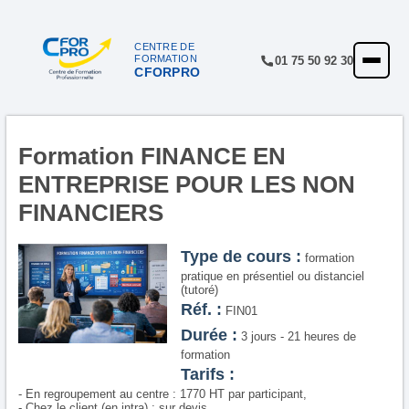
Panneau de gestion des cookies
CENTRE DE
FORMATION
01 75 50 92 30
CFORPRO
ACCUEIL
FORMATIONS
CENTRE
Formation FINANCE EN
ENTREPRISE POUR LES NON
NOTRE OFFRE
FINANCIERS
QUALITÉ
Type de cours :
formation
FINANCEMENT
pratique en présentiel ou distanciel
(tutoré)
RÉFÉRENCES
Réf. :
FIN01
Durée :
SATISFACTION
3 jours - 21 heures de
formation
INSCRIPTION
Tarifs :
- En regroupement au centre : 1770 HT par participant,
- Chez le client (en intra) : sur devis.