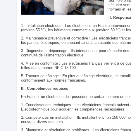
Son rôle prin
sécurité vers
normes et le
II. Responsa
1. Installation électrique : Les électriciens en France intervienne
(environ 55 %), les bâtiments commerciaux (environ 30 %) et les i
2. Maintenance préventive et corrective : Les électriciens frança
les pannes électriques, contribuant ainsi à la sécurité des bâtime
3. Diagnostic et dépannage : Ils interviennent pour résoudre des
continuité de l'alimentation électrique.
4. Mise en conformité : Les électriciens français veillent à ce qu
telles que la norme NF C 15-100.
5. Travaux de câblage : En plus du câblage électrique, ils trava
conformément aux normes françaises.
III. Compétences requises
En France, un électricien doit posséder un certain nombre de 
1. Connaissances techniques : Les électriciens français suivent 
Électrotechnique pour acquérir les compétences nécessaires.
2. Compétences en installation : Ils installent environ 150 000 n
couvrant divers secteurs.
3. Diagnostic et résolution de problèmes : Les électriciens franç