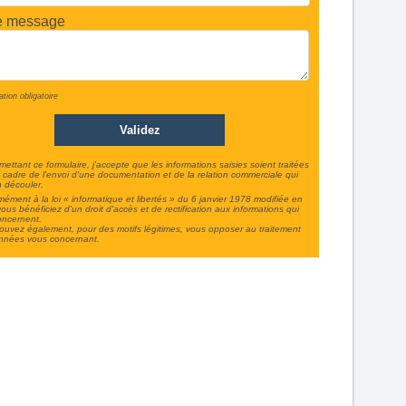
e message
ation obligatoire
ettant ce formulaire, j'accepte que les informations saisies soient traitées
 cadre de l'envoi d'une documentation et de la relation commerciale qui
 découler.
ément à la loi « informatique et libertés » du 6 janvier 1978 modifiée en
ous bénéficiez d'un droit d'accès et de rectification aux informations qui
oncernent.
uvez également, pour des motifs légitimes, vous opposer au traitement
nnées vous concernant.