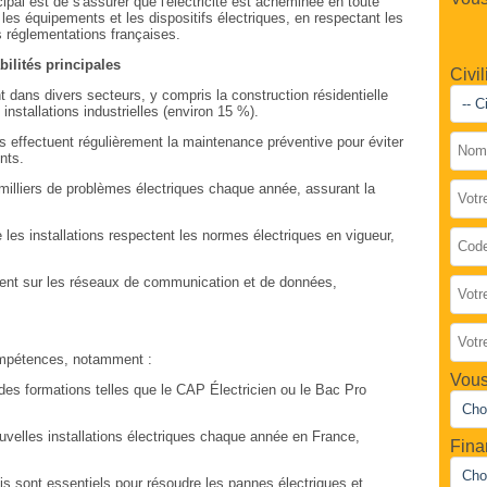
cipal est de s'assurer que l'électricité est acheminée en toute
 les équipements et les dispositifs électriques, en respectant les
s réglementations françaises.
bilités principales
Civil
nt dans divers secteurs, y compris la construction résidentielle
nstallations industrielles (environ 15 %).
is effectuent régulièrement la maintenance préventive pour éviter
nts.
 milliers de problèmes électriques chaque année, assurant la
e les installations respectent les normes électriques en vigueur,
illent sur les réseaux de communication et de données,
compétences, notamment :
Vous
des formations telles que le CAP Électricien ou le Bac Pro
ouvelles installations électriques chaque année en France,
Fina
ais sont essentiels pour résoudre les pannes électriques et