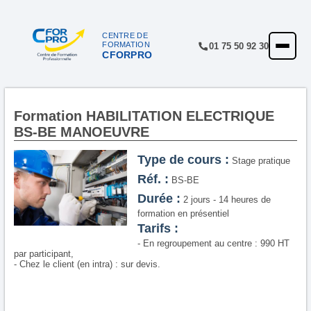
CENTRE DE
FORMATION
01 75 50 92 30
CFORPRO
ACCUEIL
FORMATIONS
CENTRE
Formation HABILITATION ELECTRIQUE
BS-BE MANOEUVRE
NOTRE OFFRE
Type de cours :
Stage pratique
QUALITÉ
Réf. :
BS-BE
FINANCEMENT
Durée :
2 jours - 14 heures de
formation en présentiel
RÉFÉRENCES
Tarifs :
- En regroupement au centre : 990 HT
SATISFACTION
par participant,
- Chez le client (en intra) : sur devis.
INSCRIPTION