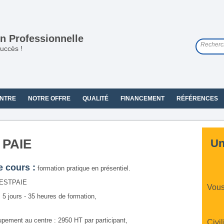
n Professionnelle
uccès !
NTRE
NOTRE OFFRE
QUALITÉ
FINANCEMENT
RÉFÉRENCES
 PAIE
Un
e cours :
formation pratique en présentiel.
ESTPAIE
Vous
:
5 jours - 35 heures de formation,
upement au centre : 2950 HT par participant,
Civil