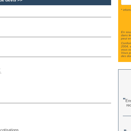
* inform
En soum
dans le
peut en
Conform
2004, v
vous c
Vous po
des do
,
,
Ens
re
 cotisations,