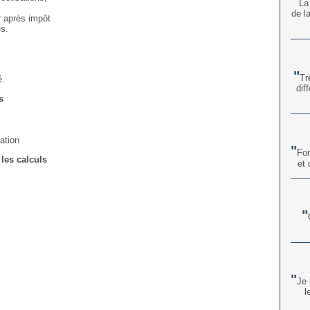
La
de l
r après impôt
es.
Tr
é.
dif
s
ation
For
 les calculs
et 
Je 
l