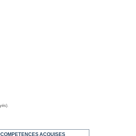
yés).
S COMPETENCES ACQUISES