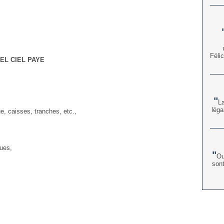
Féli
IEL CIEL PAYE
L
léga
e, caisses, tranches, etc.,
ques,
Ou
sont