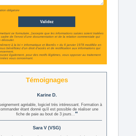
ation obligatoire
ettant ce formulaire, j'accepte que les informations saisies soient traitées
 cadre de l'envoi d'une documentation et de la relation commerciale qui
 découler.
ément à la loi « informatique et libertés » du 6 janvier 1978 modifiée en
ous bénéficiez d'un droit d'accès et de rectification aux informations qui
oncernent.
uvez également, pour des motifs légitimes, vous opposer au traitement
nnées vous concernant.
Témoignages
Karine D.
eignement agréable, logiciel très intéressant. Formation à
commander étant donné qu'il est possible de réaliser une
fiche de paie au bout de 3 jours...
Sara V (VSG)