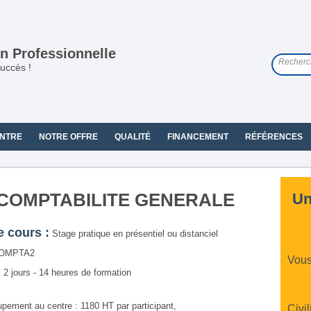
n Professionnelle
uccès !
NTRE
NOTRE OFFRE
QUALITÉ
FINANCEMENT
RÉFÉRENCES
 COMPTABILITE GENERALE
Un
e cours :
Stage pratique en présentiel ou distanciel
OMPTA2
Vous
:
2 jours - 14 heures de formation
upement au centre : 1180 HT par participant,
Civil