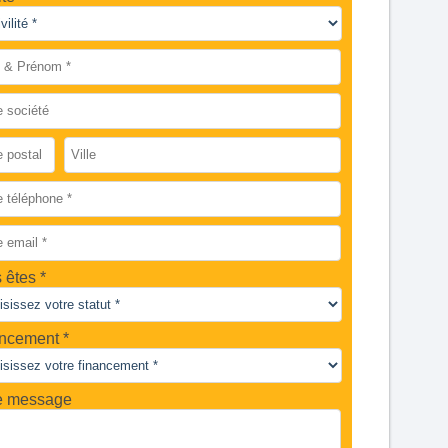
 êtes
ncement *
e message