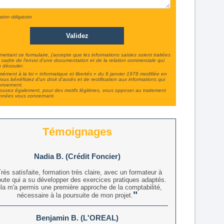
ation obligatoire
ettant ce formulaire, j'accepte que les informations saisies soient traitées
 cadre de l'envoi d'une documentation et de la relation commerciale qui
 découler.
ément à la loi « informatique et libertés » du 6 janvier 1978 modifiée en
ous bénéficiez d'un droit d'accès et de rectification aux informations qui
oncernent.
uvez également, pour des motifs légitimes, vous opposer au traitement
nnées vous concernant.
Témoignages
Nadia B. (Crédit Foncier)
rès satisfaite, formation très claire, avec un formateur à
oute qui a su développer des exercices pratiques adaptés.
la m'a permis une première approche de la comptabilité,
nécessaire à la poursuite de mon projet.
Benjamin B. (L'OREAL)