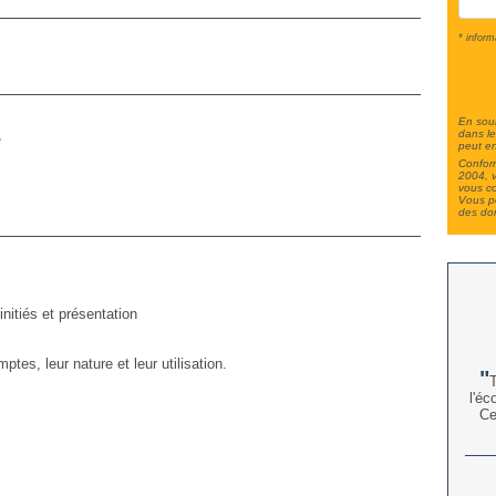
* inform
En soum
,
dans le
peut en
Conform
2004, v
vous c
Vous po
des do
nitiés et présentation
tes, leur nature et leur utilisation.
T
l'éc
Ce